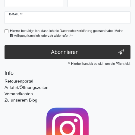
Newsletter
E-MAIL **
Honig
Hiermit bestätige ich, dass ich die
Daten­schutz­erklärung
gelesen habe. Meine
Einwilligung kann ich jederzeit widerrufen.**
Abonnieren
** Hierbei handelt es sich um ein Pflichtfeld.
Info
Retourenportal
Anfahrt/Öffnungszeiten
Versandkosten
Zu unserem Blog