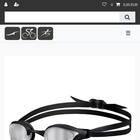
0
0,00 EUR
☰