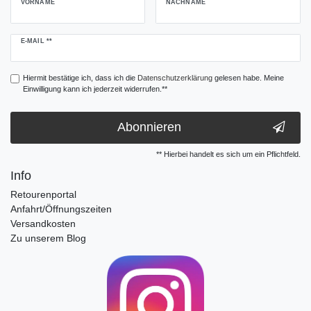
VORNAME
NACHNAME
Newsletter
E-MAIL **
Honig
Hiermit bestätige ich, dass ich die
Daten­schutz­erklärung
gelesen habe. Meine
Einwilligung kann ich jederzeit widerrufen.**
Abonnieren
** Hierbei handelt es sich um ein Pflichtfeld.
Info
Retourenportal
Anfahrt/Öffnungszeiten
Versandkosten
Zu unserem Blog