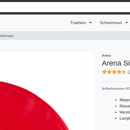
Triathlon
Schwimmen
Badekappe
Arena
Arena S
(
Artikelnummer
40
Mater
Klass
Verst
Langl