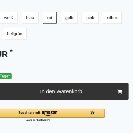
weiß
blau
rot
gelb
pink
silber
hellgrün
*
EUR
 Tage*
In den Warenkorb