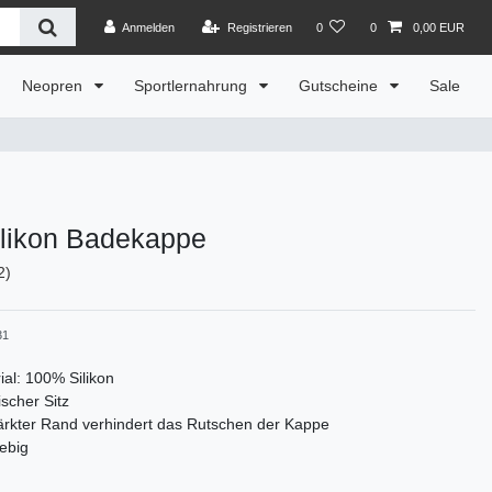
Anmelden
Registrieren
0
0
0,00 EUR
Neopren
Sportlernahrung
Gutscheine
Sale
ilikon Badekappe
2)
31
ial: 100% Silikon
ischer Sitz
ärkter Rand verhindert das Rutschen der Kappe
ebig