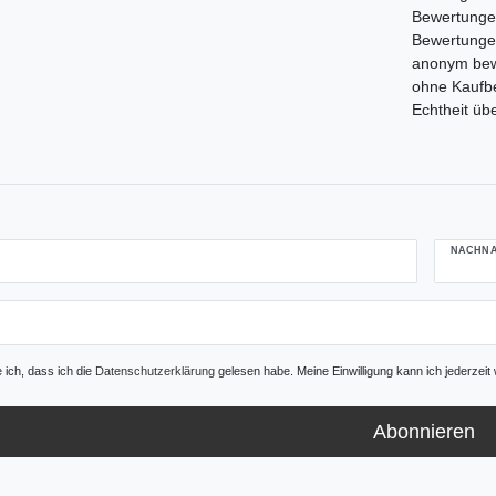
Bewertungen,
Bewertunge
anonym bewe
ohne Kaufbe
Echtheit üb
NACHN
e ich, dass ich die
Daten­schutz­erklärung
gelesen habe. Meine Einwilligung kann ich jederzeit 
Abonnieren