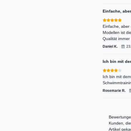
Einfache, abe
Einfache, aber 
Modellen ist di
Qualität immer
Daniel K.
23
Ich bin mit de
Ich bin mit dem
Schwimmtraining
Rosemarie R.
Bewertungen
Kunden, die
Artikel gek