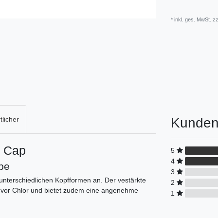
* inkl. ges. MwSt. zz
Kunden
licher
e Cap
5
4
pe
3
 unterschiedlichen Kopfformen an. Der vestärkte
2
e vor Chlor und bietet zudem eine angenehme
1