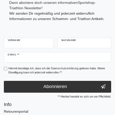
Dann aboniere doch unseren informativenSportshop-
Triathlon Newsletter!
Wir senden Dir regelmäßig und jederzeit widerruflich
Informationen zu unseren Schwimm- und Triathon Artikeln.
VORNAME
NACHNAME
Newsletter
E-MAIL **
Honig
Hiermit bestätige ich, dass ich die
Daten­schutz­erklärung
gelesen habe. Meine
Einwilligung kann ich jederzeit widerrufen.**
Abonnieren
** Hierbei handelt es sich um ein Pflichtfeld.
Info
Retourenportal