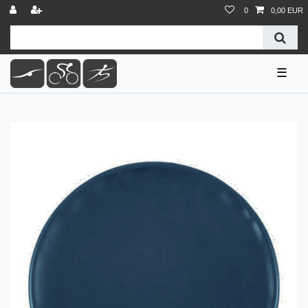
0
0,00 EUR
☰