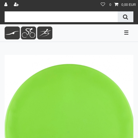
0
0,00 EUR
☰