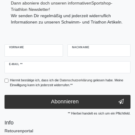
Dann aboniere doch unseren informativenSportshop-
Triathlon Newsletter!
Wir senden Dir regelmäßig und jederzeit widerruflich
Informationen zu unseren Schwimm- und Triathon Artikeln.
VORNAME
NACHNAME
Newsletter
E-MAIL **
Honig
Hiermit bestätige ich, dass ich die
Daten­schutz­erklärung
gelesen habe. Meine
Einwilligung kann ich jederzeit widerrufen.**
Abonnieren
** Hierbei handelt es sich um ein Pflichtfeld.
Info
Retourenportal