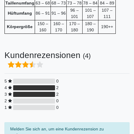
Taillenumfang
63 – 68
68 – 73
73 – 78
78 – 84
84 – 89
96 –
101 –
107 –
Hüftumfang
86 – 91
91 – 96
101
107
111
150 –
160 –
170 –
180 –
Körpergröße
190++
160
170
180
190
Kundenrezensionen
(4)
5
0
4
2
3
2
2
0
1
0
Melden Sie sich an, um eine Kundenrezension zu