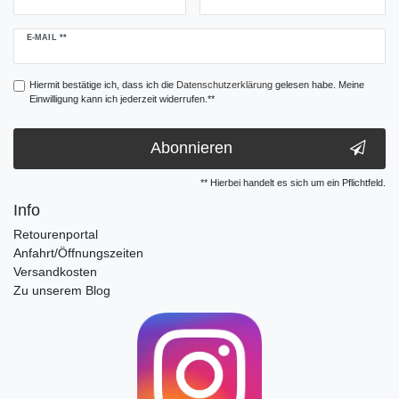
Newsletter
E-MAIL **
Honig
Hiermit bestätige ich, dass ich die
Daten­schutz­erklärung
gelesen habe. Meine
Einwilligung kann ich jederzeit widerrufen.**
Abonnieren
** Hierbei handelt es sich um ein Pflichtfeld.
Info
Retourenportal
Anfahrt/Öffnungszeiten
Versandkosten
Zu unserem Blog