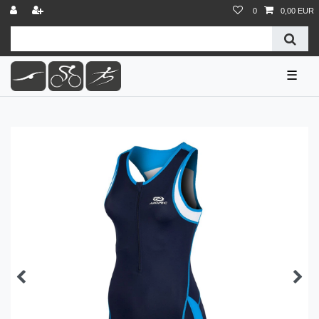
0
0,00 EUR
☰