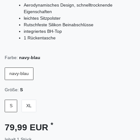
Aerodynamisches Design, schnelltrocknende
Eigenschaften
leichtes Sitzpolster
Rutschfeste Silikon Beinabschlüsse
integriertes BH-Top
1 Rückentasche
Farbe:
navy-blau
navy-blau
Größe:
S
S
XL
*
79,99 EUR
Inhalt
1
Stück