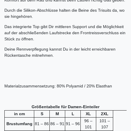
Komfort auf dem Rad und kannst beim Laufen richtig Gas geben.
Durch die Silikon-Abschlüsse halten die Beine des Trisuits da, wo
sie hingehören.
Das integrierte Top gibt Dir mittleren Support und die Möglichkeit
auf der abschließenden Laufstrecke den Frontreissverschluss ein
Stück zu öffnen.
Deine Rennverpflegung kannst Du in der leicht erreichbaren
Rückentasche mitnehmen.
Materialzusammensetzung: 80% Polyamid / 20% Elasthan
Größentabelle für Damen-Einteiler
in cm
S
M
L
XL
2XL
96 –
101 –
Brustumfang
81 – 86
86 – 91
91 – 96
101
107