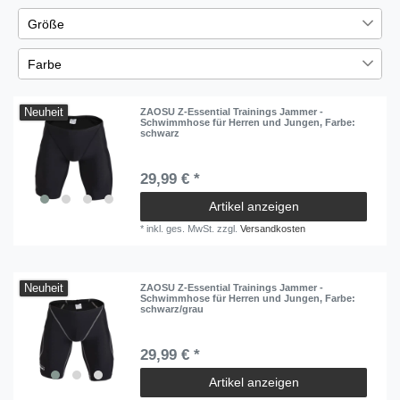
Herren
17
Größe
Damen
1
2XS
1
Farbe
Jungen
17
XS
3
Blau
1
Mädchen
1
S
1
Neuheit
ZAOSU Z-Essential Trainings Jammer -
Mehrfarbig
7
Schwimmhose für Herren und Jungen
, Farbe:
schwarz
M
3
Schwarz
8
3
12
29,99 € *
L
2
Artikel anzeigen
XL
3
*
inkl. ges. MwSt.
zzgl.
Versandkosten
2XL
3
4
13
Neuheit
ZAOSU Z-Essential Trainings Jammer -
Schwimmhose für Herren und Jungen
, Farbe:
3XL
schwarz/grau
2
5
12
29,99 € *
6
11
Artikel anzeigen
7
11