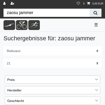
0
0,00 EUR
☰
Suchergebnisse für: zaosu jammer
Preis
EUR
EUR
Hersteller
ZAOSU
17
Geschlecht