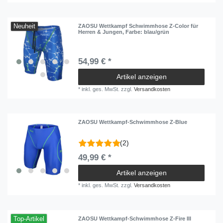
Neuheit
ZAOSU Wettkampf Schwimmhose Z-Color für
Herren & Jungen
, Farbe: blau/grün
54,99 € *
Artikel anzeigen
*
inkl. ges. MwSt.
zzgl.
Versandkosten
ZAOSU Wettkampf-Schwimmhose Z-Blue
(2)
49,99 € *
Artikel anzeigen
*
inkl. ges. MwSt.
zzgl.
Versandkosten
Top-Artikel
ZAOSU Wettkampf-Schwimmhose Z-Fire III