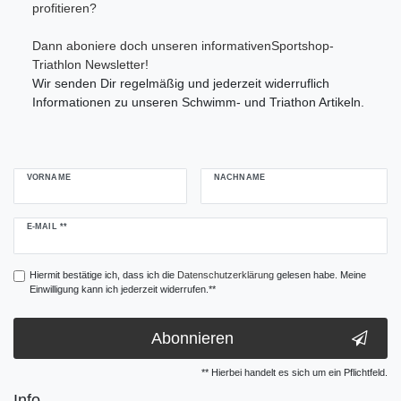
profitieren?
Dann aboniere doch unseren informativenSportshop-
Triathlon Newsletter!
Wir senden Dir regelmäßig und jederzeit widerruflich
Informationen zu unseren Schwimm- und Triathon Artikeln.
VORNAME
NACHNAME
Newsletter
E-MAIL **
Honig
Hiermit bestätige ich, dass ich die
Daten­schutz­erklärung
gelesen habe. Meine
Einwilligung kann ich jederzeit widerrufen.**
Abonnieren
** Hierbei handelt es sich um ein Pflichtfeld.
Info