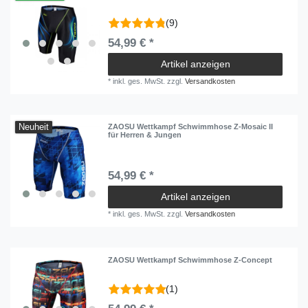
(9)
54,99 € *
Artikel anzeigen
*
inkl. ges. MwSt.
zzgl.
Versandkosten
Neuheit
ZAOSU Wettkampf Schwimmhose Z-Mosaic II
für Herren & Jungen
54,99 € *
Artikel anzeigen
*
inkl. ges. MwSt.
zzgl.
Versandkosten
ZAOSU Wettkampf Schwimmhose Z-Concept
(1)