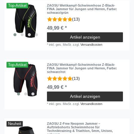
Top-Artikel
ZAOSU Wettkampf-Schwimmhose Z-Black-
FINA Jammer für Jungen und Herren
, Farbe:
schwarz/grün
(13)
49,99 € *
Artikel anzeigen
*
inkl. ges. MwSt.
zzgl.
Versandkosten
Top-Artikel
ZAOSU Wettkampf-Schwimmhose Z-Black-
FINA Jammer für Jungen und Herren
, Farbe:
schwarz/rot
(13)
49,99 € *
Artikel anzeigen
*
inkl. ges. MwSt.
zzgl.
Versandkosten
Neuheit
ZAOSU Z-Free Neopren Jammer –
Auftriebshorts Schwimmhose für
Techniktraining & Triathlon, 5mm, Unisex,