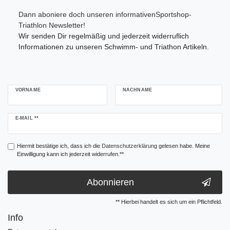
Dann aboniere doch unseren informativenSportshop-
Triathlon Newsletter!
Wir senden Dir regelmäßig und jederzeit widerruflich
Informationen zu unseren Schwimm- und Triathon Artikeln.
VORNAME
NACHNAME
Newsletter
E-MAIL **
Honig
Hiermit bestätige ich, dass ich die
Daten­schutz­erklärung
gelesen habe. Meine
Einwilligung kann ich jederzeit widerrufen.**
Abonnieren
** Hierbei handelt es sich um ein Pflichtfeld.
Info