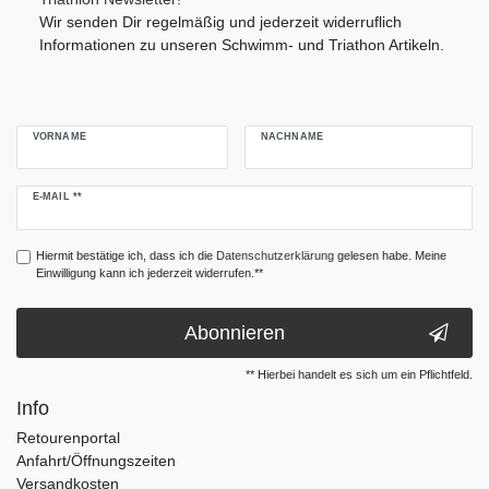
Wir senden Dir regelmäßig und jederzeit widerruflich
Informationen zu unseren Schwimm- und Triathon Artikeln.
VORNAME
NACHNAME
Newsletter
E-MAIL **
Honig
Hiermit bestätige ich, dass ich die
Daten­schutz­erklärung
gelesen habe. Meine
Einwilligung kann ich jederzeit widerrufen.**
Abonnieren
** Hierbei handelt es sich um ein Pflichtfeld.
Info
Retourenportal
Anfahrt/Öffnungszeiten
Versandkosten