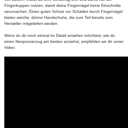
Fingerkuppen nutzen, damit deine Fingernägel keine Einschnitte
verursachen. Einen guten Schutz vor Schäden durch Fingernägel
bieten weiche, dünne Handschuhe, die zum Teil bereits vom
Hersteller mitgeliefert werden.
Wenn du dir noch einmal im Detail ansehen möchtest, wie du
einen Neoprenanzug am besten anziehst, empfehlen wir dir unser
Video: