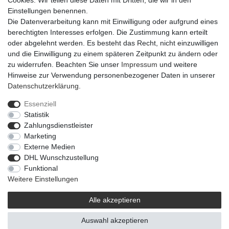
Cookies. Wir teilen diese Daten mit Dritten, die wir in den
Einstellungen benennen.
Die Datenverarbeitung kann mit Einwilligung oder aufgrund eines
berechtigten Interesses erfolgen. Die Zustimmung kann erteilt
oder abgelehnt werden. Es besteht das Recht, nicht einzuwilligen
und die Einwilligung zu einem späteren Zeitpunkt zu ändern oder
zu widerrufen. Beachten Sie unser
Impressum
und weitere
Hinweise zur Verwendung personenbezogener Daten in unserer
Daten­schutz­erklärung
.
Essenziell
Statistik
Impressum
Daten­schutz­erklärung
AGB
Zahlungsdienstleister
Marketing
Externe Medien
Barrierefreiheitserklärung
Widerrufs­recht
DHL Wunschzustellung
Funktional
Weitere Einstellungen
Kontakt
Vertrag widerrufen
Alle akzeptieren
Auswahl akzeptieren