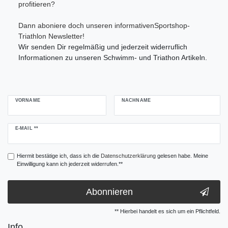
profitieren?
Dann aboniere doch unseren informativenSportshop-
Triathlon Newsletter!
Wir senden Dir regelmäßig und jederzeit widerruflich
Informationen zu unseren Schwimm- und Triathon Artikeln.
VORNAME
NACHNAME
Newsletter
E-MAIL **
Honig
Hiermit bestätige ich, dass ich die
Daten­schutz­erklärung
gelesen habe. Meine
Einwilligung kann ich jederzeit widerrufen.**
Abonnieren
** Hierbei handelt es sich um ein Pflichtfeld.
Info