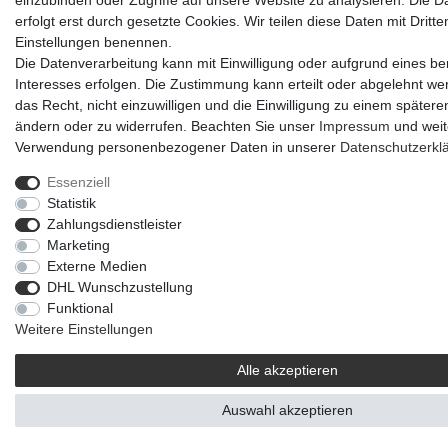
einzubinden oder Zugriffe auf unsere Website zu analysieren. Die D
erfolgt erst durch gesetzte Cookies. Wir teilen diese Daten mit Dritten
Einstellungen benennen.
Die Datenverarbeitung kann mit Einwilligung oder aufgrund eines be
Interesses erfolgen. Die Zustimmung kann erteilt oder abgelehnt we
das Recht, nicht einzuwilligen und die Einwilligung zu einem spätere
ändern oder zu widerrufen. Beachten Sie unser
Impressum
und weit
Verwendung personenbezogener Daten in unserer
Daten­schutz­erkl
Essenziell
Statistik
Zahlungsdienstleister
Marketing
Externe Medien
DHL Wunschzustellung
Funktional
Weitere Einstellungen
Alle akzeptieren
Auswahl akzeptieren