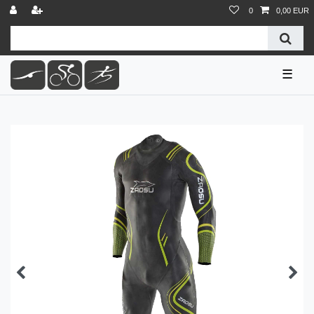
0
0,00 EUR
☰