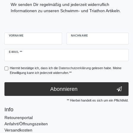
Wir senden Dir regelmäßig und jederzeit widerruflich
Informationen zu unseren Schwimm- und Triathon Artikeln.
VORNAME
NACHNAME
Newsletter
E-MAIL **
Honig
Hiermit bestätige ich, dass ich die
Daten­schutz­erklärung
gelesen habe. Meine
Einwilligung kann ich jederzeit widerrufen.**
Abonnieren
** Hierbei handelt es sich um ein Pflichtfeld.
Info
Retourenportal
Anfahrt/Öffnungszeiten
Versandkosten