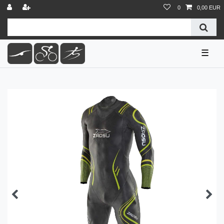
0
0,00 EUR
☰