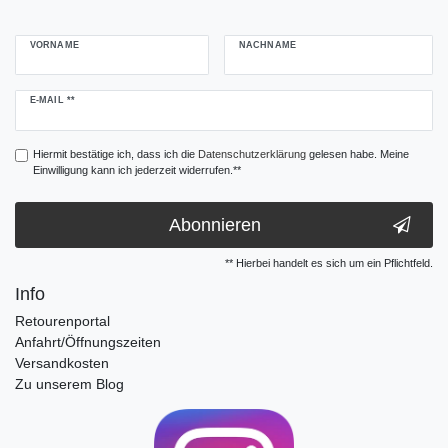
VORNAME
NACHNAME
Newsletter
E-MAIL **
Honig
Hiermit bestätige ich, dass ich die
Daten­schutz­erklärung
gelesen habe. Meine
Einwilligung kann ich jederzeit widerrufen.**
Abonnieren
** Hierbei handelt es sich um ein Pflichtfeld.
Info
Retourenportal
Anfahrt/Öffnungszeiten
Versandkosten
Zu unserem Blog