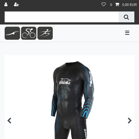
0
0,00 EUR
☰