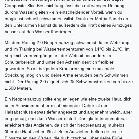
Composite-Skin Beschichtung lässt dich mit weniger Reibung
durchs Wasser gleiten - ein entscheidender Vorteil, wenn du
möglichst schnell schwimmen willst. Dank der Matrix-Panels an
den Unterarmen kannst du außerdem die Kraft deines Armzuges
besser auf das Wasser übertragen.
Mit dem Racing 2.0 Neoprenanzug schwimmst du im Wettkampf
und im Training bei Wassertemperaturen von 14°C bis 21°C. Im
Vergleich zum Vorgänger ist der Wetsuit besonders im
Schulterbereich und unter den Achseln deutlich flexibler
geworden. So ist bei jedem Kraularmzug eine maximale
Streckung möglich und deine Arme ermüden beim Schwimmen
nicht. Der Racing 2.0 eignet sich für Schwimmstrecken von bis zu
1.500 Metern.
Ein Neoprenanzug sollte eng anliegen wie eine zweite Haut, dich
beim Schwimmen aber nicht einengen. Daher ist der
Halsabschluss etwas tiefer angesetzt und angenehm weich, aber
eng genug, dass kein Wasser eintritt. Das glatte Innenmaterial
erleichtert das Anziehen, da sich der Neoprenanzug mühelos
über die Haut ziehen lässt. Beim Ausziehen helfen dir textile
Einsätze an den Waden, die du blitzschnell über deine Füße