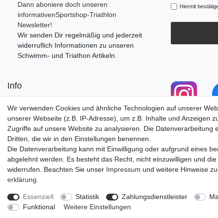
Dann aboniere doch unseren
Hiermit bestätig
informativenSportshop-Triathlon
Newsletter!
Wir senden Dir regelmäßig und jederzeit
widerruflich Informationen zu unseren
Schwimm- und Triathon Artikeln.
Info
Retourenportal
Wir verwenden Cookies und ähnliche Technologien auf unserer Web
Anfahrt/Öffnungszeiten
unserer Webseite (z.B. IP-Adresse), um z.B. Inhalte und Anzeigen z
Versandkosten
Zugriffe auf unsere Website zu analysieren. Die Datenverarbeitung er
Zu unserem Blog
Dritten, die wir in den Einstellungen benennen.
Die Datenverarbeitung kann mit Einwilligung oder aufgrund eines ber
abgelehnt werden. Es besteht das Recht, nicht einzuwilligen und die
widerrufen. Beachten Sie unser
Impressum
und weitere Hinweise z
erklärung
.
Impressum
Daten­schutz­erk
Essenziell
Statistik
Zahlungsdienstleister
Ma
Funktional
Weitere Einstellungen