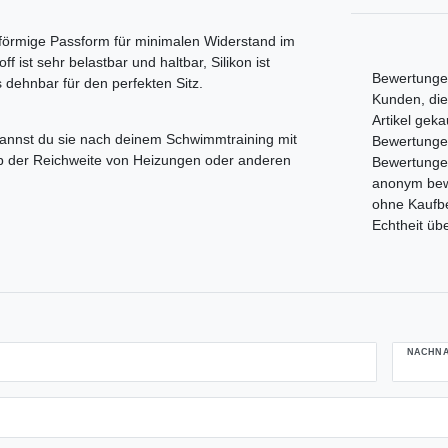
förmige Passform für minimalen Widerstand im
 ist sehr belastbar und haltbar, Silikon ist
Bewertungen
 dehnbar für den perfekten Sitz.
Kunden, die
Artikel gek
annst du sie nach deinem Schwimmtraining mit
Bewertungen,
lb der Reichweite von Heizungen oder anderen
Bewertunge
anonym bewe
ohne Kaufbe
Echtheit üb
NACHN