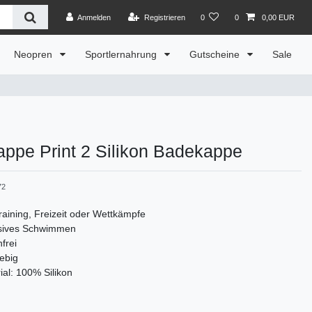
Anmelden
Registrieren
0
0
0,00 EUR
Neopren
Sportlernahrung
Gutscheine
Sale
ppe Print 2 Silikon Badekappe
72
raining, Freizeit oder Wettkämpfe
nsives Schwimmen
frei
ebig
ial: 100% Silikon