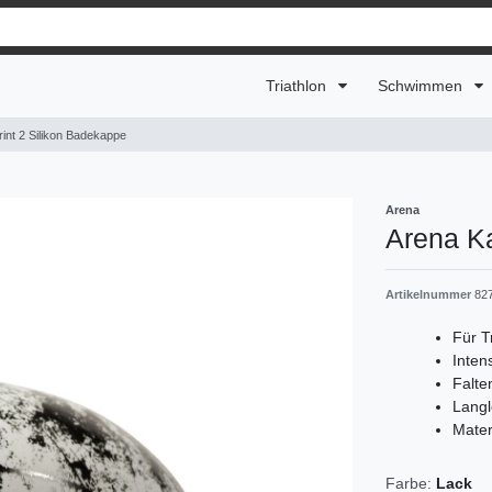
Triathlon
Schwimmen
int 2 Silikon Badekappe
Arena
Arena Ka
Artikelnummer
82
Für T
Inte
Falten
Langl
Mater
Farbe:
Lack