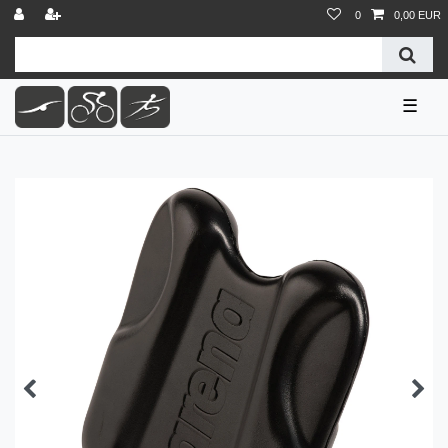
0
0,00 EUR
☰