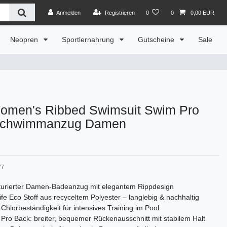
Anmelden
Registrieren
0
0
0,00 EUR
Neopren
Sportlernahrung
Gutscheine
Sale
omen's Ribbed Swimsuit Swim Pro
Schwimmanzug Damen
77
turierter Damen-Badeanzug mit elegantem Rippdesign
fe Eco Stoff aus recyceltem Polyester – langlebig & nachhaltig
Chlorbeständigkeit für intensives Training im Pool
Pro Back: breiter, bequemer Rückenausschnitt mit stabilem Halt