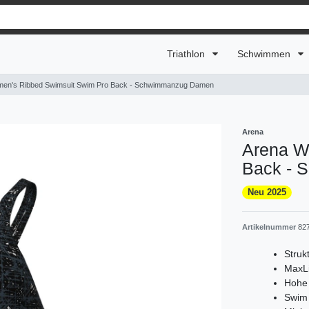
Triathlon
Schwimmen
en's Ribbed Swimsuit Swim Pro Back - Schwimmanzug Damen
Arena
Arena W
Back - 
Neu 2025
Artikelnummer
82
Struk
MaxLi
Hohe 
Swim 