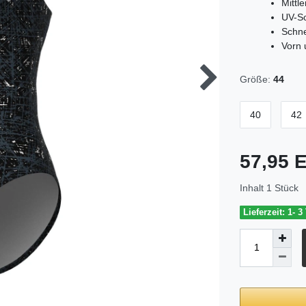
Mittl
UV-Sc
Schne
Vorn 
Größe:
44
40
42
57,95
Inhalt
1
Stück
Lieferzeit: 1- 3