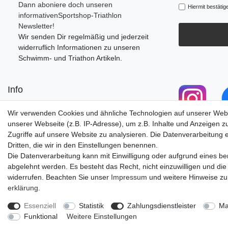
Dann aboniere doch unseren
Hiermit bestätig
informativenSportshop-Triathlon
Newsletter!
Wir senden Dir regelmäßig und jederzeit
widerruflich Informationen zu unseren
Schwimm- und Triathon Artikeln.
Info
Retourenportal
Wir verwenden Cookies und ähnliche Technologien auf unserer Web
Anfahrt/Öffnungszeiten
unserer Webseite (z.B. IP-Adresse), um z.B. Inhalte und Anzeigen z
Versandkosten
Zugriffe auf unsere Website zu analysieren. Die Datenverarbeitung er
Zu unserem Blog
Dritten, die wir in den Einstellungen benennen.
Die Datenverarbeitung kann mit Einwilligung oder aufgrund eines ber
abgelehnt werden. Es besteht das Recht, nicht einzuwilligen und die
widerrufen. Beachten Sie unser
Impressum
und weitere Hinweise z
erklärung
.
Impressum
Daten­schutz­erk
Essenziell
Statistik
Zahlungsdienstleister
Ma
Funktional
Weitere Einstellungen