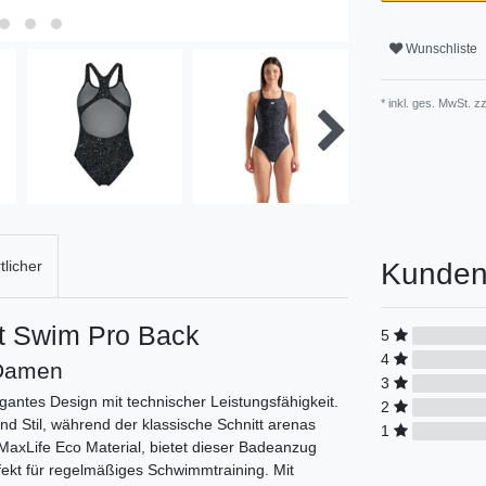
Wunschliste
* inkl. ges. MwSt. zz
Kunden
licher
t Swim Pro Back
5
4
Damen
3
ntes Design mit technischer Leistungsfähigkeit.
2
und Stil, während der klassische Schnitt arenas
1
MaxLife Eco Material, bietet dieser Badeanzug
fekt für regelmäßiges Schwimmtraining. Mit