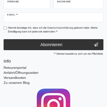
VORNAME
NACHNAME
Newsletter
E-MAIL **
Honig
Hiermit bestätige ich, dass ich die
Daten­schutz­erklärung
gelesen habe. Meine
Einwilligung kann ich jederzeit widerrufen.**
Abonnieren
** Hierbei handelt es sich um ein Pflichtfeld.
Info
Retourenportal
Anfahrt/Öffnungszeiten
Versandkosten
Zu unserem Blog