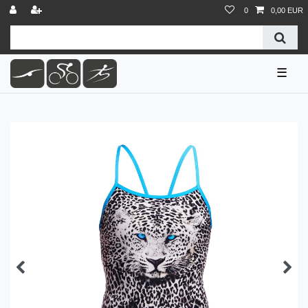
0
0,00 EUR
☰