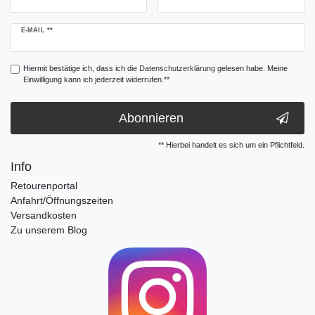
Newsletter
E-MAIL **
Honig
Hiermit bestätige ich, dass ich die
Daten­schutz­erklärung
gelesen habe. Meine
Einwilligung kann ich jederzeit widerrufen.**
Abonnieren
** Hierbei handelt es sich um ein Pflichtfeld.
Info
Retourenportal
Anfahrt/Öffnungszeiten
Versandkosten
Zu unserem Blog