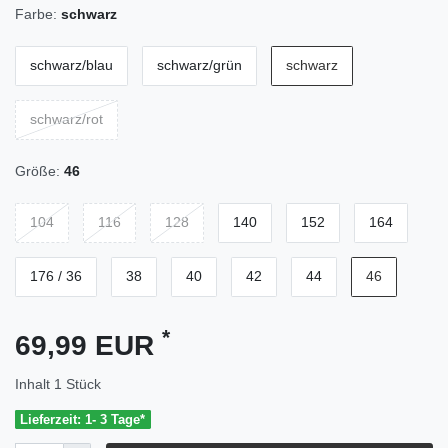
Farbe:
schwarz
schwarz/blau
schwarz/grün
schwarz
schwarz/rot
Größe:
46
104
116
128
140
152
164
176 / 36
38
40
42
44
46
*
69,99 EUR
Inhalt
1
Stück
Lieferzeit: 1- 3 Tage*