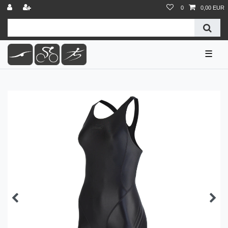
0
0,00 EUR
☰