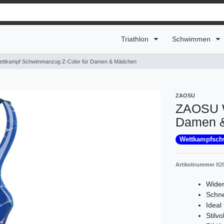
Triathlon
Schwimmen
ttkampf Schwimmanzug Z-Color für Damen & Mädchen
ZAOSU
ZAOSU W
Damen 
Wettkampfsc
Artikelnummer
82
Wider
Schne
Ideal
Stilv