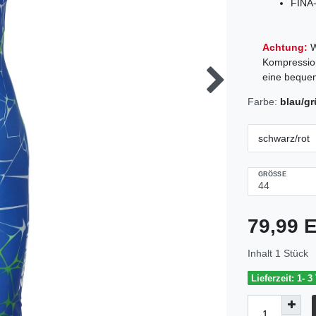
FINA
Achtung:
W
Kompression
eine beque
Farbe:
blau/g
schwarz/rot
GRÖSSE
79,99
Inhalt
1
Stück
Lieferzeit: 1- 3