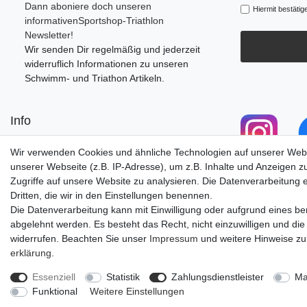
Dann aboniere doch unseren
Hiermit bestätig
informativenSportshop-Triathlon
Newsletter!
Wir senden Dir regelmäßig und jederzeit
widerruflich Informationen zu unseren
Schwimm- und Triathon Artikeln.
Info
Retourenportal
Wir verwenden Cookies und ähnliche Technologien auf unserer Web
Anfahrt/Öffnungszeiten
unserer Webseite (z.B. IP-Adresse), um z.B. Inhalte und Anzeigen z
Versandkosten
Zugriffe auf unsere Website zu analysieren. Die Datenverarbeitung er
Zu unserem Blog
Dritten, die wir in den Einstellungen benennen.
Die Datenverarbeitung kann mit Einwilligung oder aufgrund eines ber
abgelehnt werden. Es besteht das Recht, nicht einzuwilligen und die
widerrufen. Beachten Sie unser
Impressum
und weitere Hinweise z
erklärung
.
Impressum
Daten­schutz­erk
Essenziell
Statistik
Zahlungsdienstleister
Ma
Funktional
Weitere Einstellungen