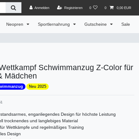
Anmelden
Registrieren
0
0
0,00 EUR
Neopren
Sportlernahrung
Gutscheine
Sale
ettkampf Schwimmanzug Z-Color für
& Mädchen
hwimmanzug
Neu 2025
61
standsarmes, enganliegendes Design für höchste Leistung
ll trocknendes und langlebiges Material
 für Wettkämpfe und regelmäßiges Training
olles Design