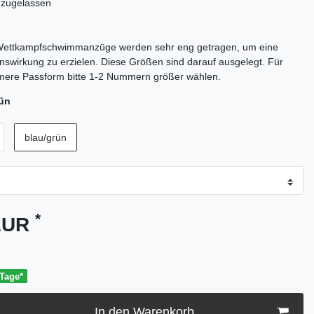
-zugelassen
ettkampfschwimmanzüge werden sehr eng getragen, um eine
swirkung zu erzielen. Diese Größen sind darauf ausgelegt. Für
mere Passform bitte 1-2 Nummern größer wählen.
rün
blau/grün
*
 EUR
 Tage*
In den Warenkorb