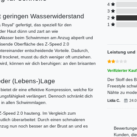
4
3
st geringen Wasserwiderstand
2
1
oyal“ gefertigt, das speziell für den
f der Haut dünn und zart an wie
as Wasser beim Schwimmen am Anzug abperlt und
eisende Oberfläche des Z-Speed 2.0
ntereinander entscheidende Vorteile. Dadurch,
Leistung und 
trocknet, musst du dich weniger oft umziehen.
wird, können wir dich beruhigen: an den brisanten
Verifizierter Kauf
Der Stoff des 
jeder (Lebens-)Lage
Freestyle schwi
tet dir eine effektive Kompression, welche für
Nähte zu moder
ungsfähigkeit verlängert. Dennoch schränkt dich
Lidia C.
24.0
it in allen Schwimmlagen.
Z-Speed 2.0 hauteng. Im Vergleich zum
tlich überarbeitet: Durch einen schmaleren
anzug nun noch besser an der Brust an und es
Bewertungen
Kunden, die