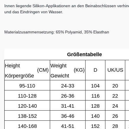
Innen liegende Silikon-Applikationen an den Beinabschlüssen verh
und das Eindringen von Wasser.
Materialzusammensetzung: 65% Polyamid, 35% Elasthan
Größentabelle
Height
Weight
(CM)
(KG)
D
UK/US
Körpergröße
Gewicht
95-110
24-33
104
20
110-128
26-36
116
22
120-140
31-41
128
24
138-152
36-46
140
26
140-168
41-51
152
28