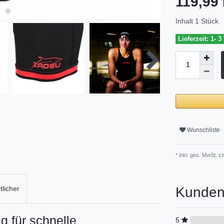
119,99
Inhalt
1
Stück
Lieferzeit: 1- 3
Wunschliste
* inkl. ges. MwSt. zz
Kunden
licher
 für schnelle
5