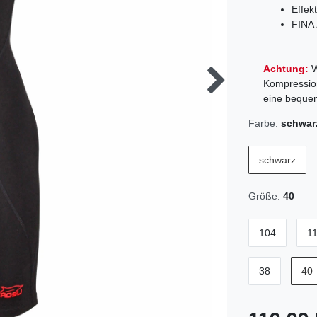
Effek
FINA 
Achtung:
W
Kompression
eine beque
Farbe:
schwar
schwarz
Größe:
40
104
1
38
40