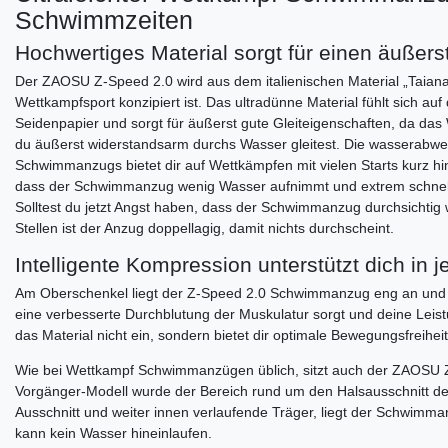
Schwimmzeiten
Hochwertiges Material sorgt für einen äußer
Der ZAOSU Z-Speed 2.0 wird aus dem italienischen Material „Taiana R
Wettkampfsport konzipiert ist. Das ultradünne Material fühlt sich au
Seidenpapier und sorgt für äußerst gute Gleiteigenschaften, da d
du äußerst widerstandsarm durchs Wasser gleitest. Die wasserabw
Schwimmanzugs bietet dir auf Wettkämpfen mit vielen Starts kurz hi
dass der Schwimmanzug wenig Wasser aufnimmt und extrem schnell 
Solltest du jetzt Angst haben, dass der Schwimmanzug durchsichtig 
Stellen ist der Anzug doppellagig, damit nichts durchscheint.
Intelligente Kompression unterstützt dich in 
Am Oberschenkel liegt der Z-Speed 2.0 Schwimmanzug eng an und bie
eine verbesserte Durchblutung der Muskulatur sorgt und deine Leist
das Material nicht ein, sondern bietet dir optimale Bewegungsfreihe
Wie bei Wettkampf Schwimmanzügen üblich, sitzt auch der ZAOSU 
Vorgänger-Modell wurde der Bereich rund um den Halsausschnitt deu
Ausschnitt und weiter innen verlaufende Träger, liegt der Schwimm
kann kein Wasser hineinlaufen.