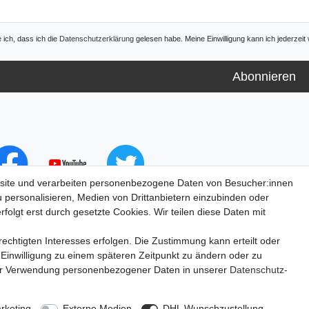
e ich, dass ich die
Daten­schutz­erklärung
gelesen habe. Meine Einwilligung kann ich jederzeit 
Abonnieren
site und verarbeiten personenbezogene Daten von Besucher:innen
u personalisieren, Medien von Drittanbietern einzubinden oder
folgt erst durch gesetzte Cookies. Wir teilen diese Daten mit
echtigten Interesses erfolgen. Die Zustimmung kann erteilt oder
 Einwilligung zu einem späteren Zeitpunkt zu ändern oder zu
ur Verwendung personenbezogener Daten in unserer
Daten­schutz­
lärung
AGB
Barrierefreiheitserklärung
Widerrufs­recht
V
rketing
Externe Medien
DHL Wunschzustellung