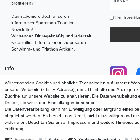
Newsletter
E-MAIL **
profitieren?
Honig
Dann aboniere doch unseren
Hiermit bestätig
informativenSportshop-Triathlon
Newsletter!
Wir senden Dir regelmäßig und jederzeit
widerruflich Informationen zu unseren
Schwimm- und Triathon Artikeln.
Info
Retourenportal
Wir verwenden Cookies und ähnliche Technologien auf unserer Web
Anfahrt/Öffnungszeiten
unserer Webseite (z.B. IP-Adresse), um z.B. Inhalte und Anzeigen z
Versandkosten
Zugriffe auf unsere Website zu analysieren. Die Datenverarbeitung er
Zu unserem Blog
Dritten, die wir in den Einstellungen benennen.
Die Datenverarbeitung kann mit Einwilligung oder aufgrund eines ber
abgelehnt werden. Es besteht das Recht, nicht einzuwilligen und die
widerrufen. Beachten Sie unser
Impressum
und weitere Hinweise z
erklärung
.
Impressum
Daten­schutz­erk
Essenziell
Statistik
Zahlungsdienstleister
Ma