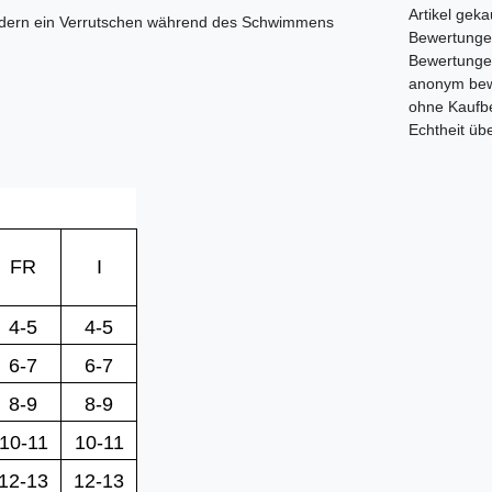
Artikel gek
indern ein Verrutschen während des Schwimmens
Bewertungen,
Bewertunge
anonym bewe
ohne Kaufbe
Echtheit üb
FR
I
4-5
4-5
6-7
6-7
8-9
8-9
10-11
10-11
12-13
12-13