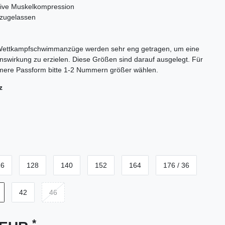
tive Muskelkompression
zugelassen
ettkampfschwimmanzüge werden sehr eng getragen, um eine
swirkung zu erzielen. Diese Größen sind darauf ausgelegt. Für
mere Passform bitte 1-2 Nummern größer wählen.
z
16
128
140
152
164
176 / 36
42
46
*