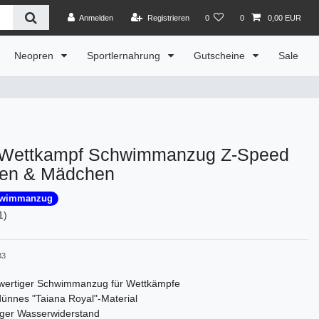
Anmelden
Registrieren
0
0
0,00 EUR
Neopren
Sportlernahrung
Gutscheine
Sale
Wettkampf Schwimmanzug Z-Speed
en & Mädchen
hwimmanzug
1)
33
wertiger Schwimmanzug für Wettkämpfe
dünnes "Taiana Royal"-Material
ger Wasserwiderstand