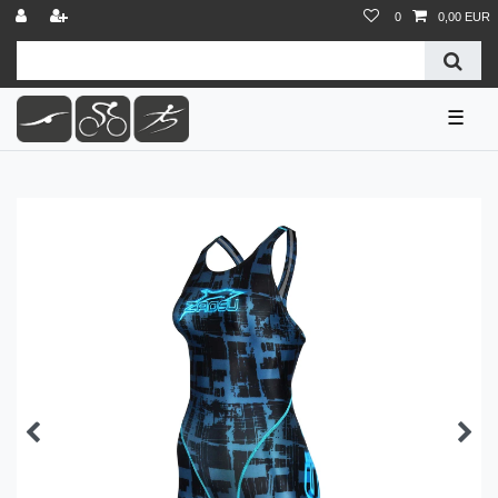
0
0,00 EUR
☰