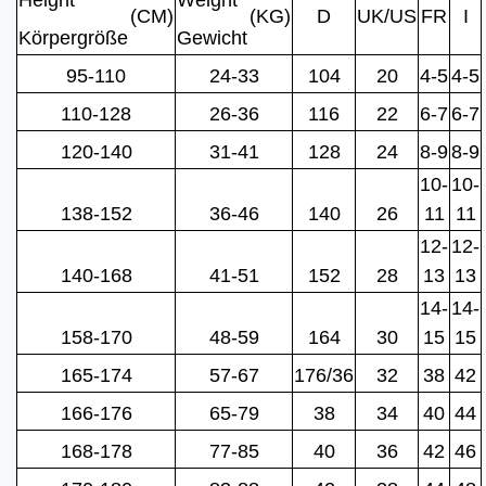
Height
Weight
(CM)
(KG)
D
UK/US
FR
I
Körpergröße
Gewicht
95-110
24-33
104
20
4-5
4-5
110-128
26-36
116
22
6-7
6-7
120-140
31-41
128
24
8-9
8-9
10-
10-
138-152
36-46
140
26
11
11
12-
12-
140-168
41-51
152
28
13
13
14-
14-
158-170
48-59
164
30
15
15
165-174
57-67
176/36
32
38
42
166-176
65-79
38
34
40
44
168-178
77-85
40
36
42
46