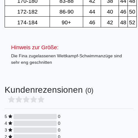
170-180
83-88
42
38
44
48
172-182
86-90
44
40
46
50
174-184
90+
46
42
48
52
Hinweis zur Größe:
Die Fina zugelassenen Wettkampf-Schwimmanzüge sind
sehr eng geschnitten
Kundenrezensionen
(0)
5
0
4
0
3
0
2
0