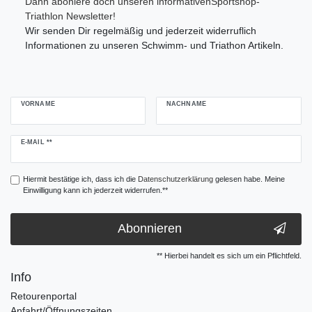
Dann aboniere doch unseren informativenSportshop-
Triathlon Newsletter!
Wir senden Dir regelmäßig und jederzeit widerruflich
Informationen zu unseren Schwimm- und Triathon Artikeln.
VORNAME
NACHNAME
Newsletter
E-MAIL **
Honig
Hiermit bestätige ich, dass ich die
Daten­schutz­erklärung
gelesen habe. Meine
Einwilligung kann ich jederzeit widerrufen.**
Abonnieren
** Hierbei handelt es sich um ein Pflichtfeld.
Info
Retourenportal
Anfahrt/Öffnungszeiten