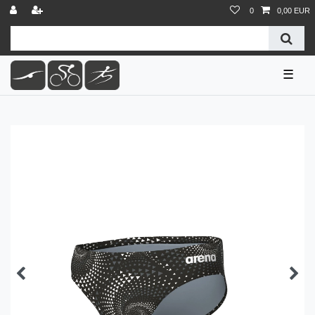
0
0,00 EUR
☰