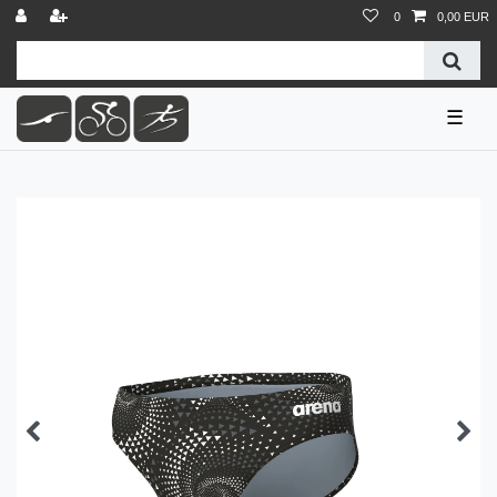
0
0,00 EUR
☰