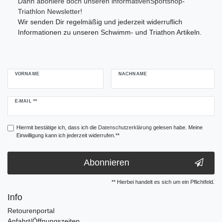
Dann aboniere doch unseren informativenSportshop-
Triathlon Newsletter!
Wir senden Dir regelmäßig und jederzeit widerruflich
Informationen zu unseren Schwimm- und Triathon Artikeln.
VORNAME
NACHNAME
Newsletter
E-MAIL **
Honig
Hiermit bestätige ich, dass ich die
Daten­schutz­erklärung
gelesen habe. Meine
Einwilligung kann ich jederzeit widerrufen.**
Abonnieren
** Hierbei handelt es sich um ein Pflichtfeld.
Info
Retourenportal
Anfahrt/Öffnungszeiten