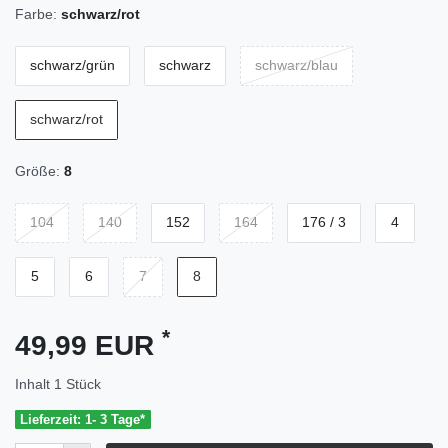
Farbe:
schwarz/rot
schwarz/grün
schwarz
schwarz/blau
schwarz/rot
Größe:
8
104
140
152
164
176 / 3
4
5
6
7
8
*
49,99 EUR
Inhalt
1
Stück
Lieferzeit: 1- 3 Tage*