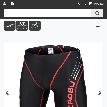
0
0,00 EUR
☰