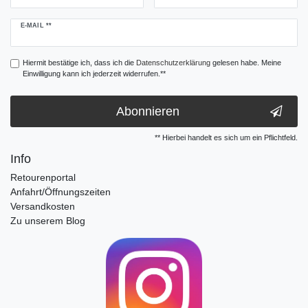
Newsletter
E-MAIL **
Honig
Hiermit bestätige ich, dass ich die
Daten­schutz­erklärung
gelesen habe. Meine
Einwilligung kann ich jederzeit widerrufen.**
Abonnieren
** Hierbei handelt es sich um ein Pflichtfeld.
Info
Retourenportal
Anfahrt/Öffnungszeiten
Versandkosten
Zu unserem Blog