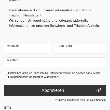
Dann aboniere doch unseren informativenSportshop-
Triathlon Newsletter!
Wir senden Dir regelmäßig und jederzeit widerruflich
Informationen zu unseren Schwimm- und Triathon Artikeln.
VORNAME
NACHNAME
Newsletter
E-MAIL **
Honig
Hiermit bestätige ich, dass ich die
Daten­schutz­erklärung
gelesen habe. Meine
Einwilligung kann ich jederzeit widerrufen.**
Abonnieren
** Hierbei handelt es sich um ein Pflichtfeld.
Info