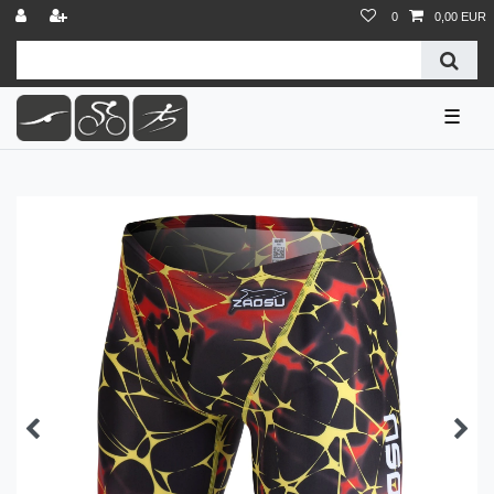
0
0,00 EUR
☰