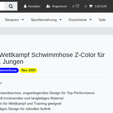
Anmelden
Registrieren
0
0
0,00 EUR
Neopren
Sportlernahrung
Gutscheine
Sale
ettkampf Schwimmhose Z-Color für
& Jungen
hwimmhose
Neu 2025
62
standsarmes, enganliegendes Design für Top-Performance
ll trocknendes und langlebiges Material
kt für Wettkampf und Training geeignet
liges Design für stilvollen Auftritt