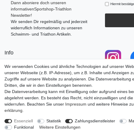
Dann aboniere doch unseren
Hiermit bestätig
informativenSportshop-Triathlon
Newsletter!
Wir senden Dir regelmäßig und jederzeit
widerruflich Informationen zu unseren
Schwimm- und Triathon Artikeln.
Info
Retourenportal
Wir verwenden Cookies und ähnliche Technologien auf unserer Web
Anfahrt/Öffnungszeiten
unserer Webseite (z.B. IP-Adresse), um z.B. Inhalte und Anzeigen z
Versandkosten
Zugriffe auf unsere Website zu analysieren. Die Datenverarbeitung er
Zu unserem Blog
Dritten, die wir in den Einstellungen benennen.
Die Datenverarbeitung kann mit Einwilligung oder aufgrund eines ber
abgelehnt werden. Es besteht das Recht, nicht einzuwilligen und die
widerrufen. Beachten Sie unser
Impressum
und weitere Hinweise z
erklärung
.
Impressum
Daten­schutz­erk
Essenziell
Statistik
Zahlungsdienstleister
Ma
Funktional
Weitere Einstellungen