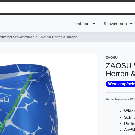
Triathlon
Schwimmen
tkampf Schwimmhose Z-Color für Herren & Jungen
ZAOSU
ZAOSU W
Herren 
Wettkampfsc
Artikelnummer
82
Wider
Schne
Perfe
Auffäl