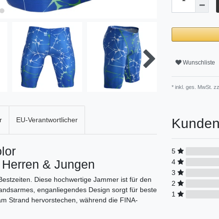
Wunschliste
* inkl. ges. MwSt. zz
Kunden
r
EU-Verantwortlicher
lor
5
Herren & Jungen
4
3
stzeiten. Diese hochwertige Jammer ist für den
2
standsarmes, enganliegendes Design sorgt für beste
1
am Strand hervorstechen, während die FINA-