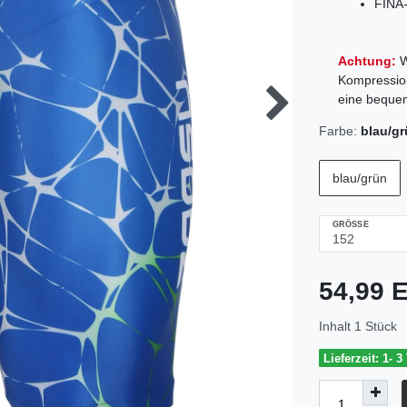
FINA
Achtung:
W
Kompression
eine beque
Farbe:
blau/g
blau/grün
GRÖSSE
54,99
Inhalt
1
Stück
Lieferzeit: 1- 3