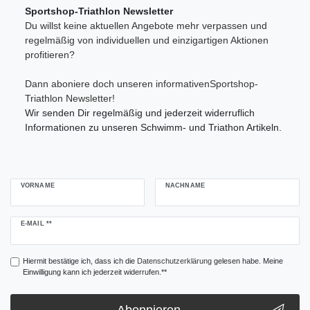
Sportshop-Triathlon Newsletter
Du willst keine aktuellen Angebote mehr verpassen und
regelmäßig von individuellen und einzigartigen Aktionen
profitieren?
Dann aboniere doch unseren informativenSportshop-
Triathlon Newsletter!
Wir senden Dir regelmäßig und jederzeit widerruflich
Informationen zu unseren Schwimm- und Triathon Artikeln.
VORNAME
NACHNAME
Newsletter
E-MAIL **
Honig
Hiermit bestätige ich, dass ich die
Daten­schutz­erklärung
gelesen habe. Meine
Einwilligung kann ich jederzeit widerrufen.**
Abonnieren