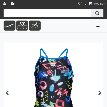
0
0,00 EUR
☰