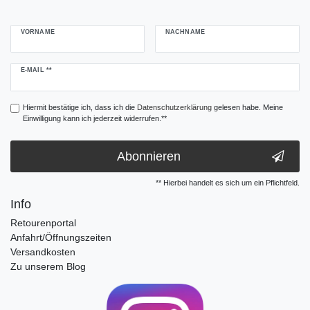
VORNAME
NACHNAME
Newsletter
E-MAIL **
Honig
Hiermit bestätige ich, dass ich die
Daten­schutz­erklärung
gelesen habe. Meine
Einwilligung kann ich jederzeit widerrufen.**
Abonnieren
** Hierbei handelt es sich um ein Pflichtfeld.
Info
Retourenportal
Anfahrt/Öffnungszeiten
Versandkosten
Zu unserem Blog