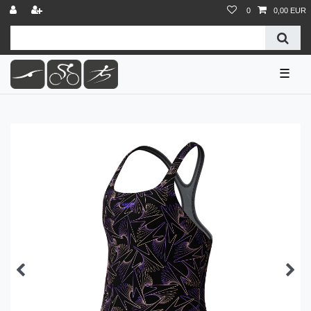
0
0,00 EUR
☰