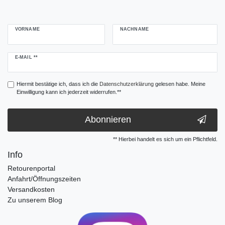
VORNAME
NACHNAME
Newsletter
E-MAIL **
Honig
Hiermit bestätige ich, dass ich die
Daten­schutz­erklärung
gelesen habe. Meine
Einwilligung kann ich jederzeit widerrufen.**
Abonnieren
** Hierbei handelt es sich um ein Pflichtfeld.
Info
Retourenportal
Anfahrt/Öffnungszeiten
Versandkosten
Zu unserem Blog