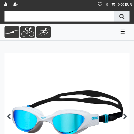
0
0,00 EUR
☰