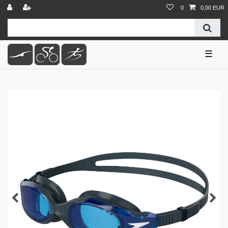
0
0,00 EUR
☰