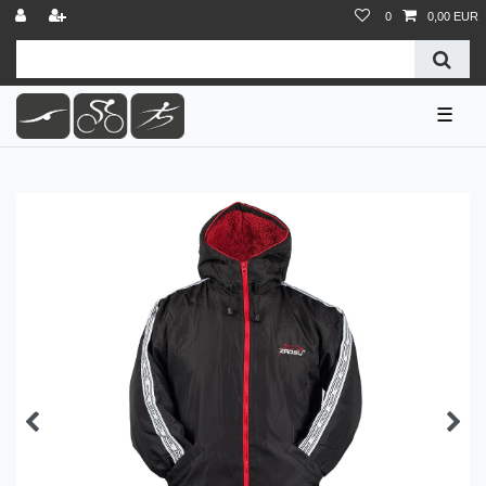
0
0,00 EUR
☰