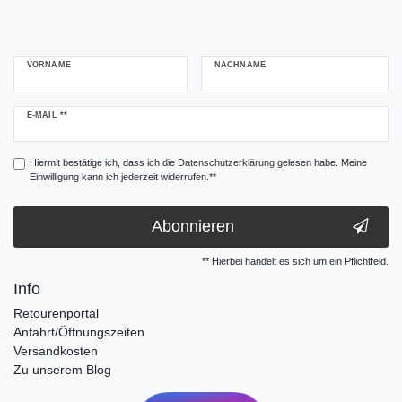
VORNAME
NACHNAME
Newsletter
E-MAIL **
Honig
Hiermit bestätige ich, dass ich die
Daten­schutz­erklärung
gelesen habe. Meine
Einwilligung kann ich jederzeit widerrufen.**
Abonnieren
** Hierbei handelt es sich um ein Pflichtfeld.
Info
Retourenportal
Anfahrt/Öffnungszeiten
Versandkosten
Zu unserem Blog