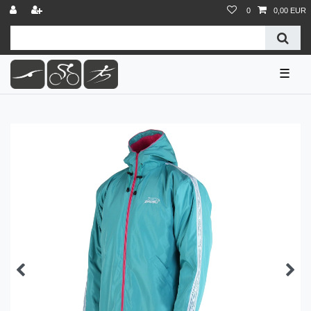
0
0,00 EUR
☰