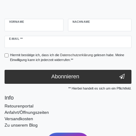
VORNAME
NACHNAME
Newsletter
E-MAIL **
Honig
Hiermit bestätige ich, dass ich die
Daten­schutz­erklärung
gelesen habe. Meine
Einwilligung kann ich jederzeit widerrufen.**
Abonnieren
** Hierbei handelt es sich um ein Pflichtfeld.
Info
Retourenportal
Anfahrt/Öffnungszeiten
Versandkosten
Zu unserem Blog