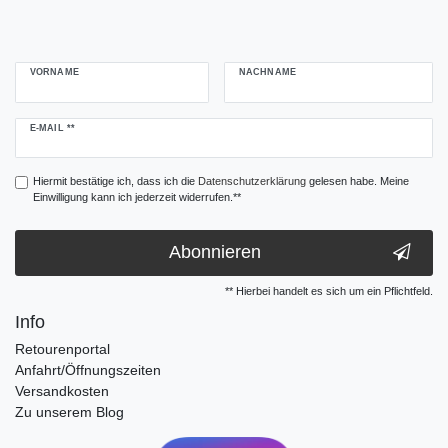
VORNAME
NACHNAME
Newsletter
E-MAIL **
Honig
Hiermit bestätige ich, dass ich die
Daten­schutz­erklärung
gelesen habe. Meine
Einwilligung kann ich jederzeit widerrufen.**
Abonnieren
** Hierbei handelt es sich um ein Pflichtfeld.
Info
Retourenportal
Anfahrt/Öffnungszeiten
Versandkosten
Zu unserem Blog