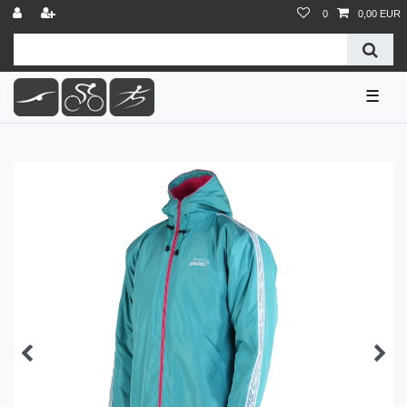
0
0,00 EUR
☰