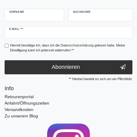
VORNAME
NACHNAME
Newsletter
E-MAIL **
Honig
Hiermit bestätige ich, dass ich die
Daten­schutz­erklärung
gelesen habe. Meine
Einwilligung kann ich jederzeit widerrufen.**
Abonnieren
** Hierbei handelt es sich um ein Pflichtfeld.
Info
Retourenportal
Anfahrt/Öffnungszeiten
Versandkosten
Zu unserem Blog