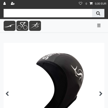
0
0,00 EUR
☰