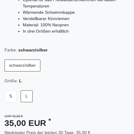
Temperaturen
Wärmende Schwimmkappe
Verstellbarer Kinnriemen
Material: 100% Neopren
In drei Größen erhältlich
Farbe:
schwarz/silber
schwarz/silber
Größe:
L
S
L
UVP 40,00 €
*
35,00 EUR
Niedrigster Preis der letzten 30 Tage:
35,00 €