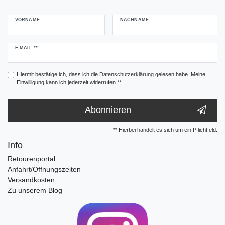
VORNAME
NACHNAME
Newsletter
E-MAIL **
Honig
Hiermit bestätige ich, dass ich die
Daten­schutz­erklärung
gelesen habe. Meine
Einwilligung kann ich jederzeit widerrufen.**
Abonnieren
** Hierbei handelt es sich um ein Pflichtfeld.
Info
Retourenportal
Anfahrt/Öffnungszeiten
Versandkosten
Zu unserem Blog