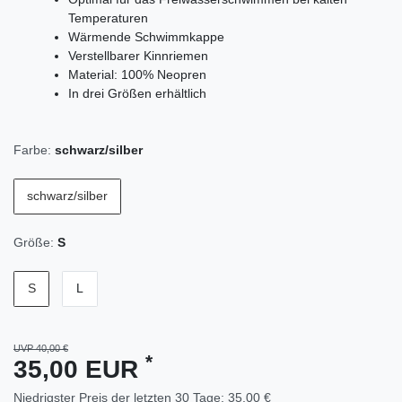
Temperaturen
Wärmende Schwimmkappe
Verstellbarer Kinnriemen
Material: 100% Neopren
In drei Größen erhältlich
Farbe:
schwarz/silber
schwarz/silber
Größe:
S
S
L
UVP 40,00 €
*
35,00 EUR
Niedrigster Preis der letzten 30 Tage:
35,00 €