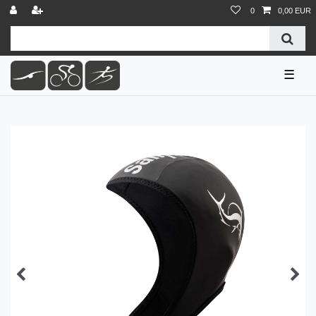
0
0,00 EUR
☰