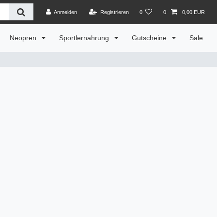
Anmelden
Registrieren
0
0
0,00 EUR
Neopren
Sportlernahrung
Gutscheine
Sale