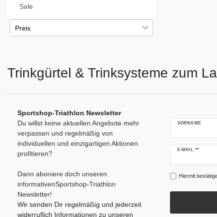
Sale
Preis
€
€
―
Trinkgürtel & Trinksysteme zum L
Übernehmen
Sportshop-Triathlon Newsletter
Du willst keine aktuellen Angebote mehr
VORNAME
verpassen und regelmäßig von
individuellen und einzigartigen Aktionen
Newsletter
E-MAIL **
profitieren?
Honig
Dann aboniere doch unseren
Hiermit bestätig
informativenSportshop-Triathlon
Newsletter!
Wir senden Dir regelmäßig und jederzeit
widerruflich Informationen zu unseren