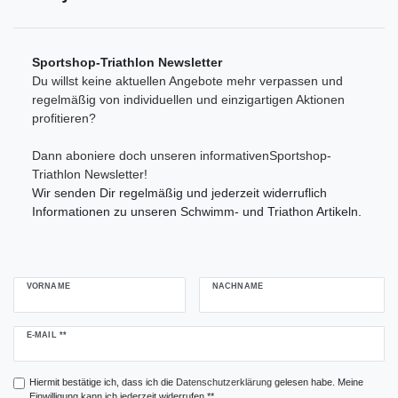
Übernehmen
Sportshop-Triathlon Newsletter
Du willst keine aktuellen Angebote mehr verpassen und
regelmäßig von individuellen und einzigartigen Aktionen
profitieren?
Dann aboniere doch unseren informativenSportshop-
Triathlon Newsletter!
Wir senden Dir regelmäßig und jederzeit widerruflich
Informationen zu unseren Schwimm- und Triathon Artikeln.
VORNAME
NACHNAME
Newsletter
E-MAIL **
Honig
Hiermit bestätige ich, dass ich die
Daten­schutz­erklärung
gelesen habe. Meine
Einwilligung kann ich jederzeit widerrufen.**