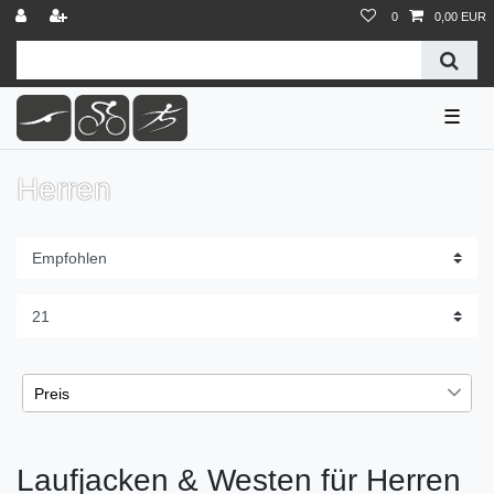
0
0,00 EUR
☰
Herren
Preis
€
€
―
Laufjacken & Westen für Herren