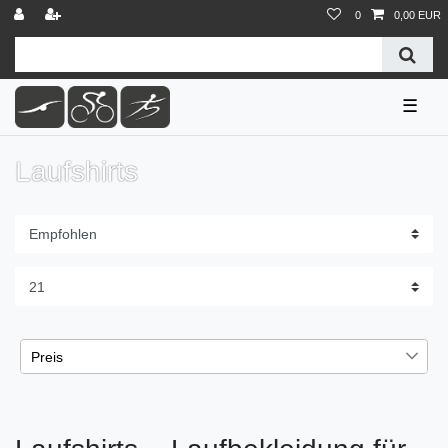
0
0,00 EUR
☰
Laufshirts
Preis
€
€
―