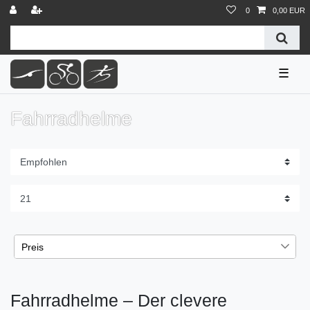
0
0,00 EUR
☰
Fahrradhelme
Preis
€
€
―
Fahrradhelme – Der clevere