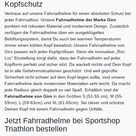
Übernehmen
Kopfschutz
Vertraue auf unsere Fahrradhelme für einen absoluten Schutz bei
jeder Fahrradtour. Unsere
Fahrradhelme der Marke Giro
punkten mit robusten Material und modernem Design. Zusätzlich
verfügen die Fahrradhelme über ein ausgeklügeltes
Belüftungssystem, damit Du auch bei warmen Temperaturen
immer einen kühlen Kopf bewahrst
.
Unsere Fahrradhelme von
Giro passen sich jeder Kopfgrößean. Denn die innovative „Roc
Loc“ Einstellung sorgt dafür, dass der Fahrradhelm auf jeder
Kopfform perfekt und sicher sitzt. Da wackelt nichts und Dein Kopf
ist in alle Gefahrensituationen geschützt. Und weil geprüfte
Sicherheit nicht schwer auf dem Kopf liegen sollte, sind unsere
Fahrradhelme dank modernster Materialien sehr leicht. Da macht
jede Radtour gleich doppelt so viel Spaß. Erhältlich sind die
Fahrradhelme von Giro
in den Größen S (51-55 cm), M (55-
59cm), L (59-63cm) und XL (61-65cm). Sei clever und schütze
Deinen Kopf mit einem Fahrradhelm gegen Unfälle.
Jetzt Fahrradhelme bei Sportshop
Triathlon bestellen