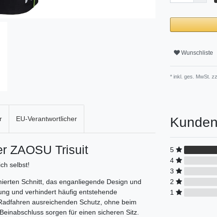
Wunschliste
* inkl. ges. MwSt. zz
Kunden
r
EU-Verantwortlicher
der ZAOSU Trisuit
5
4
ch selbst!
3
2
mierten Schnitt, das enganliegende Design und
bung und verhindert häufig entstehende
1
m Radfahren ausreichenden Schutz, ohne beim
einabschluss sorgen für einen sicheren Sitz.