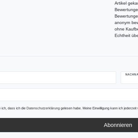
Artikel gek
Bewertungen,
Bewertunge
anonym bewe
ohne Kaufbe
Echtheit üb
NACHN
e ich, dass ich die
Daten­schutz­erklärung
gelesen habe. Meine Einwilligung kann ich jederzeit 
Abonnieren