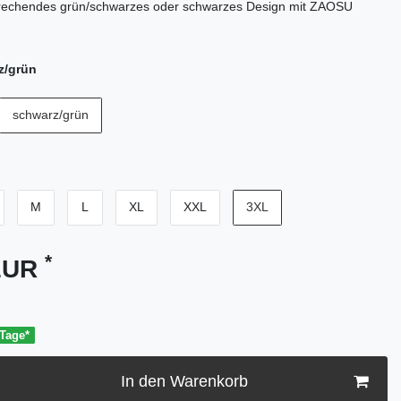
echendes grün/schwarzes oder schwarzes Design mit ZAOSU
z/grün
schwarz/grün
M
L
XL
XXL
3XL
*
 EUR
 Tage*
In den Warenkorb