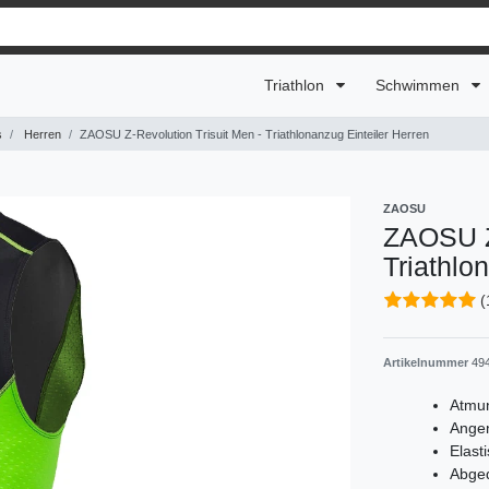
Triathlon
Schwimmen
s
Herren
ZAOSU Z-Revolution Trisuit Men - Triathlonanzug Einteiler Herren
ZAOSU
ZAOSU Z-
Triathlo
(
Artikelnummer
49
Atmun
Angen
Elast
Abged