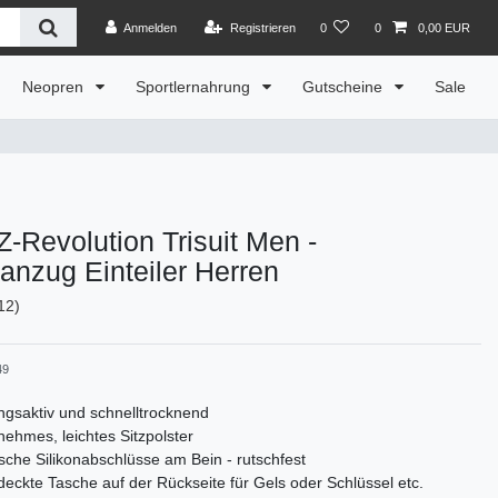
Anmelden
Registrieren
0
0
0,00 EUR
Neopren
Sportlernahrung
Gutscheine
Sale
Revolution Trisuit Men -
nanzug Einteiler Herren
12)
49
gsaktiv und schnelltrocknend
ehmes, leichtes Sitzpolster
ische Silikonabschlüsse am Bein - rutschfest
eckte Tasche auf der Rückseite für Gels oder Schlüssel etc.