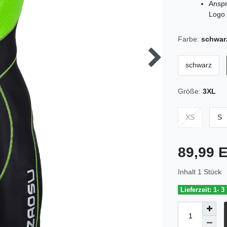
Anspr
Logo
Farbe:
schwar
schwarz
Größe:
3XL
XS
S
89,99
Inhalt
1
Stück
Lieferzeit: 1- 3