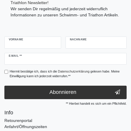
Triathlon Newsletter!
Wir senden Dir regelmäßig und jederzeit widerruflich
Informationen zu unseren Schwimm- und Triathon Artikeln.
VORNAME
NACHNAME
Newsletter
E-MAIL **
Honig
Hiermit bestätige ich, dass ich die
Daten­schutz­erklärung
gelesen habe. Meine
Einwilligung kann ich jederzeit widerrufen.**
Abonnieren
** Hierbei handelt es sich um ein Pflichtfeld.
Info
Retourenportal
Anfahrt/Öffnungszeiten