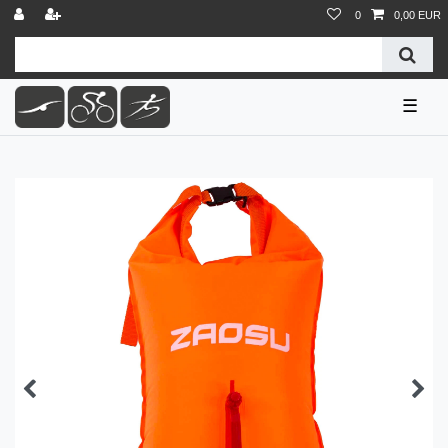
0
0,00 EUR
☰