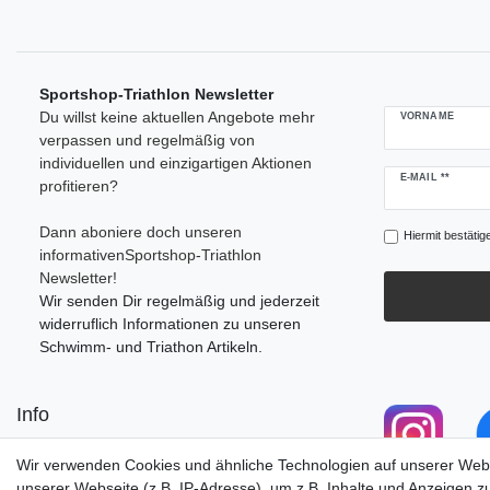
Sportshop-Triathlon Newsletter
Du willst keine aktuellen Angebote mehr
VORNAME
verpassen und regelmäßig von
individuellen und einzigartigen Aktionen
Newsletter
E-MAIL **
profitieren?
Honig
Dann aboniere doch unseren
Hiermit bestätig
informativenSportshop-Triathlon
Newsletter!
Wir senden Dir regelmäßig und jederzeit
widerruflich Informationen zu unseren
Schwimm- und Triathon Artikeln.
Info
Retourenportal
Wir verwenden Cookies und ähnliche Technologien auf unserer Web
Anfahrt/Öffnungszeiten
unserer Webseite (z.B. IP-Adresse), um z.B. Inhalte und Anzeigen z
Versandkosten