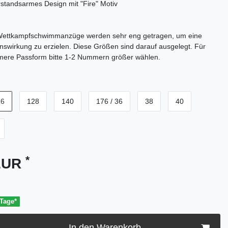
standsarmes Design mit "Fire" Motiv
ettkampfschwimmanzüge werden sehr eng getragen, um eine
swirkung zu erzielen. Diese Größen sind darauf ausgelegt. Für
mere Passform bitte 1-2 Nummern größer wählen.
16
128
140
176 / 36
38
40
*
 EUR
 Tage*
In den Warenkorb