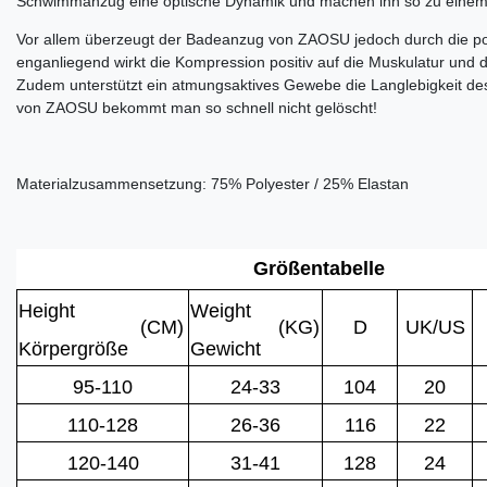
Schwimmanzug eine optische Dynamik und machen ihn so zu einem 
Vor allem überzeugt der Badeanzug von ZAOSU jedoch durch die po
enganliegend wirkt die Kompression positiv auf die Muskulatur und
Zudem unterstützt ein atmungsaktives Gewebe die Langlebigkeit
von ZAOSU bekommt man so schnell nicht gelöscht!
Materialzusammensetzung: 75% Polyester / 25% Elastan
Größentabelle
Height
Weight
(CM)
(KG)
D
UK/US
Körpergröße
Gewicht
95-110
24-33
104
20
110-128
26-36
116
22
120-140
31-41
128
24