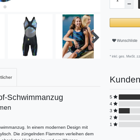
Wunschliste
* inkl. ges. MwSt. zz
Kunden
licher
mpf-Schwimmanzug
5
4
men
3
2
1
chwimmanzug. In einem modernen Design mit
tylisch. Die züngelnden Flammen verleihen dem