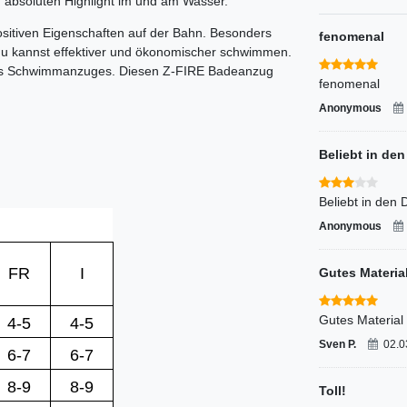
absoluten Highlight im und am Wasser.
sitiven Eigenschaften auf der Bahn. Besonders
fenomenal
 du kannst effektiver und ökonomischer schwimmen.
 des Schwimmanzuges. Diesen Z-FIRE Badeanzug
fenomenal
Anonymous
Beliebt in de
Beliebt in de
Anonymous
FR
I
Gutes Materia
Gutes Material
4-5
4-5
Sven P.
02.0
6-7
6-7
8-9
8-9
Toll!