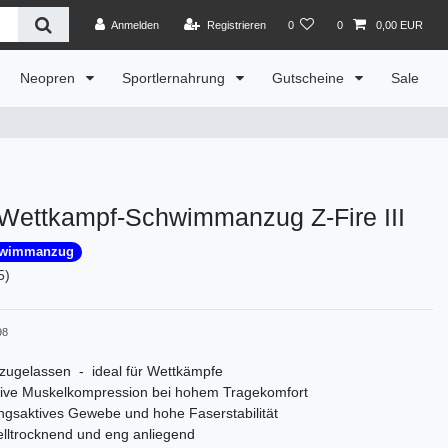
Anmelden
Registrieren
0
0
0,00 EUR
Neopren
Sportlernahrung
Gutscheine
Sale
ettkampf-Schwimmanzug Z-Fire III
hwimmanzug
5)
98
zugelassen - ideal für Wettkämpfe
tive Muskelkompression bei hohem Tragekomfort
gsaktives Gewebe und hohe Faserstabilität
lltrocknend und eng anliegend