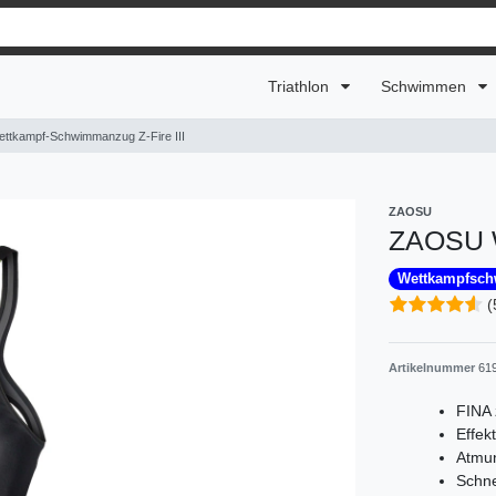
Triathlon
Schwimmen
tkampf-Schwimmanzug Z-Fire III
ZAOSU
ZAOSU W
Wettkampfsc
(
Artikelnummer
61
FINA 
Effek
Atmun
Schne