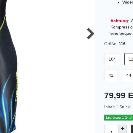
Wider
Achtung:
W
Kompression
eine beque
Größe:
116
104
1
42
44
79,99
Inhalt
1
Stück
Lieferzeit: 1- 3