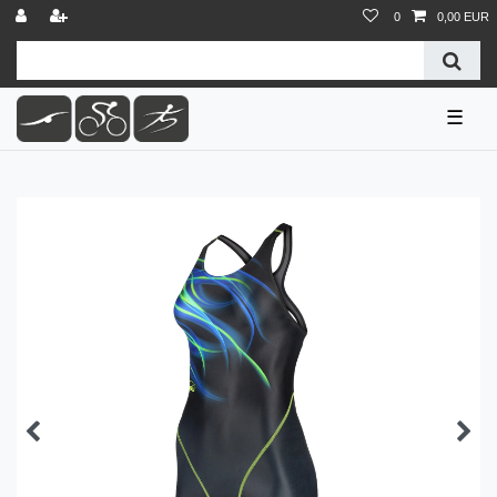
0
0,00 EUR
☰