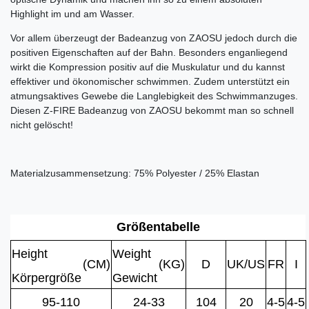
Highlight im und am Wasser.
Vor allem überzeugt der Badeanzug von ZAOSU jedoch durch die
positiven Eigenschaften auf der Bahn. Besonders enganliegend
wirkt die Kompression positiv auf die Muskulatur und du kannst
effektiver und ökonomischer schwimmen. Zudem unterstützt ein
atmungsaktives Gewebe die Langlebigkeit des Schwimmanzuges.
Diesen Z-FIRE Badeanzug von ZAOSU bekommt man so schnell
nicht gelöscht!
Materialzusammensetzung: 75% Polyester / 25% Elastan
Größentabelle
Height
Weight
(CM)
(KG)
D
UK/US
FR
I
Körpergröße
Gewicht
95-110
24-33
104
20
4-5
4-5