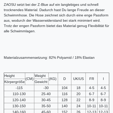
ZAOSU setzt bei der Z-Blue auf ein langlebiges und schnell
trocknendes Material. Dadurch hast Du lange Freude an dieser
Schwimmhose. Die Hose zeichnet sich durch eine enge Passform
aus, wodurch der Wasserwiderstand bei stark minimiert wird.
Trotz der engen Passform bietet das Material genug Flexibilität für
alle Schwimmlagen.
Materialzusammensetzung: 82% Polyamid / 18% Elastan
Height
Weight
(CM)
(KG)
D
UK/US
FR
I
Körpergröße
Gewicht
-115
-30
104
18
4-5
4-5
110-130
25-40
116
20
6-7
6-7
120-140
30-45
128
22
8-9
8-9
130-150
35-50
140
24
10-11
10-11
140-160
45-60
152
26
12-13
12-13