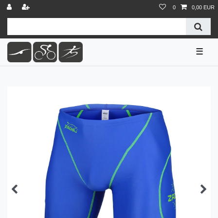
0
0,00 EUR
☰