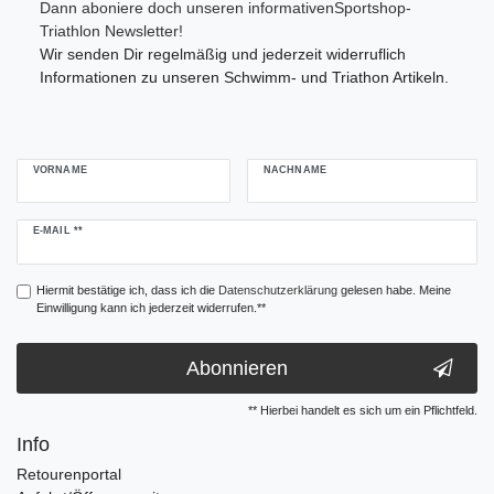
Dann aboniere doch unseren informativenSportshop-
Triathlon Newsletter!
Wir senden Dir regelmäßig und jederzeit widerruflich
Informationen zu unseren Schwimm- und Triathon Artikeln.
VORNAME
NACHNAME
Newsletter
E-MAIL **
Honig
Hiermit bestätige ich, dass ich die
Daten­schutz­erklärung
gelesen habe. Meine
Einwilligung kann ich jederzeit widerrufen.**
Abonnieren
** Hierbei handelt es sich um ein Pflichtfeld.
Info
Retourenportal