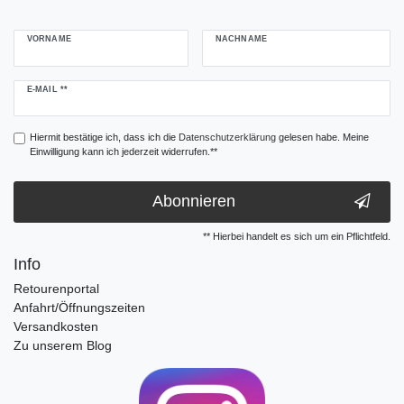
VORNAME
NACHNAME
Newsletter
E-MAIL **
Honig
Hiermit bestätige ich, dass ich die
Daten­schutz­erklärung
gelesen habe. Meine
Einwilligung kann ich jederzeit widerrufen.**
Abonnieren
** Hierbei handelt es sich um ein Pflichtfeld.
Info
Retourenportal
Anfahrt/Öffnungszeiten
Versandkosten
Zu unserem Blog