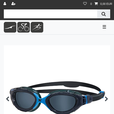
0
0,00 EUR
☰