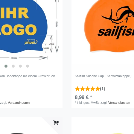
kon Badekappe mit einem Grafikdruck
Sailfish Silicone Cap - Schwimmkappe
, 
(1)
8,99 € *
zzgl.
Versandkosten
*
inkl. ges. MwSt.
zzgl.
Versandkosten