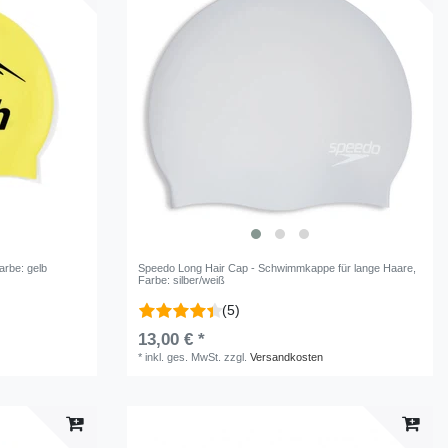
Farbe: gelb
Speedo Long Hair Cap - Schwimmkappe für lange Haare
,
Farbe: silber/weiß
(5)
13,00 € *
*
inkl. ges. MwSt.
zzgl.
Versandkosten