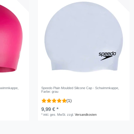
Schwimmkappe
,
Speedo Plain Moulded Silicone Cap - Schwimmkappe
,
Farbe: grau
(1)
9,99 € *
*
inkl. ges. MwSt.
zzgl.
Versandkosten