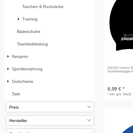
Taschen & Rucksäcke
Training
Badeschuhe
Teambekleidung
Neopren
ZAOSU Unisex Bad
Sportlernahrung
Schwimmkappe f
Gutscheine
6,99 € *
Sale
*
inkl. ges. MwSt.
Preis
Hersteller
€
―
€
Arena
12