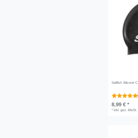
Sailfish Silicon
8,99 € *
*
inkl. ges. MwSt.