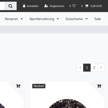
Anmelden
Registrieren
0
0
0,00 EUR
Neopren
Sportlernahrung
Gutscheine
Sale
1
2
Neuheit