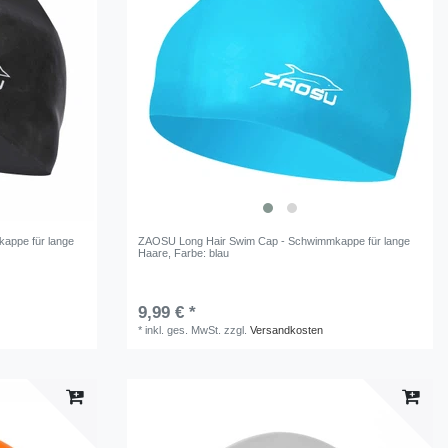
appe für lange
ZAOSU Long Hair Swim Cap - Schwimmkappe für lange
Haare
, Farbe: blau
9,99 € *
*
inkl. ges. MwSt.
zzgl.
Versandkosten