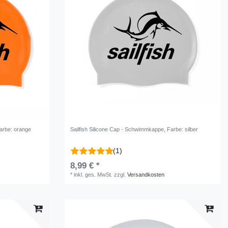
Farbe: orange
Sailfish Silicone Cap - Schwimmkappe
, Farbe: silber
(1)
8,99 € *
*
inkl. ges. MwSt.
zzgl.
Versandkosten