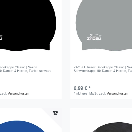
ekappe Classic | Silikon
ZAOSU Unisex Badekappe Classic | Sili
ür Damen & Herren
, Farbe: schwarz
Schwimmkappe für Damen & Herren
, Fa
6,99 € *
zzgl.
Versandkosten
*
inkl. ges. MwSt.
zzgl.
Versandkosten