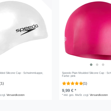
lded Silicone Cap - Schwimmkappe
,
Speedo Plain Moulded Silicone Cap - 
Farbe: pink
(1)
(1)
9,99 € *
zzgl.
Versandkosten
*
inkl. ges. MwSt.
zzgl.
Versandkosten