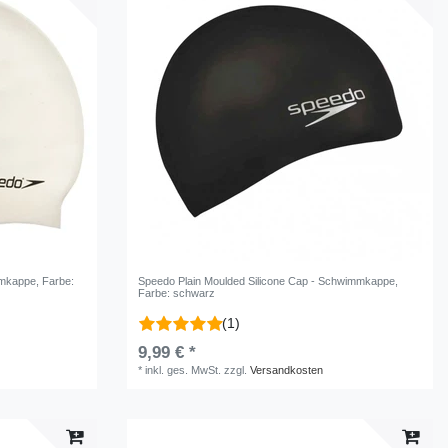
mmkappe
, Farbe:
Speedo Plain Moulded Silicone Cap - Schwimmkappe
,
Farbe: schwarz
(1)
9,99 € *
*
inkl. ges. MwSt.
zzgl.
Versandkosten