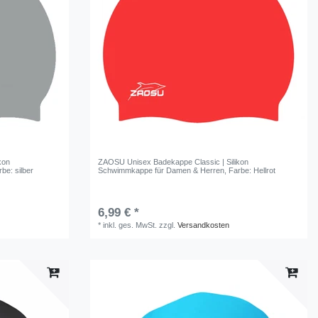
kon
ZAOSU Unisex Badekappe Classic | Silikon
rbe: silber
Schwimmkappe für Damen & Herren
, Farbe: Hellrot
6,99 € *
*
inkl. ges. MwSt.
zzgl.
Versandkosten