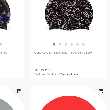
atched
Arena HD Cap - Badekappe
, Farbe: Colors Book
18,95 € *
*
inkl. ges. MwSt.
zzgl.
Versandkosten