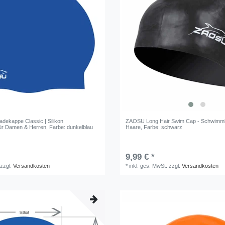
ekappe Classic | Silikon
ZAOSU Long Hair Swim Cap - Schwimmk
ür Damen & Herren
, Farbe: dunkelblau
Haare
, Farbe: schwarz
9,99 € *
zzgl.
Versandkosten
*
inkl. ges. MwSt.
zzgl.
Versandkosten