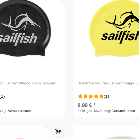
e Cap - Schwimmkappe
, Farbe: schwarz
Sailfish Silicone Cap - Schwimmkappe
, 
(1)
(1)
8,99 € *
zzgl.
Versandkosten
*
inkl. ges. MwSt.
zzgl.
Versandkosten