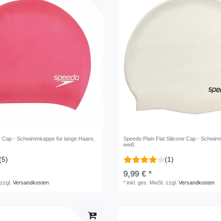
r Cap - Schwimmkappe für lange Haare
,
Speedo Plain Flat Silicone Cap - Schwi
weiß
(5)
(1)
9,99 € *
zzgl.
Versandkosten
*
inkl. ges. MwSt.
zzgl.
Versandkosten