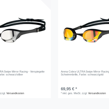
A Swipe Mirror Racing - Verspiegelte
Arena Cobra ULTRA Swipe Mirror Racing 
arbe: schwarz/silber
Schwimmbrille
, Farbe: schwarz/gold
69,95 € *
zzgl.
Versandkosten
*
inkl. ges. MwSt.
zzgl.
Versandkosten