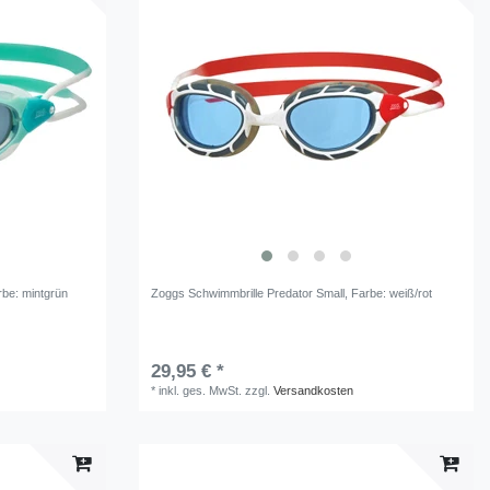
rbe: mintgrün
Zoggs Schwimmbrille Predator Small
, Farbe: weiß/rot
29,95 € *
*
inkl. ges. MwSt.
zzgl.
Versandkosten