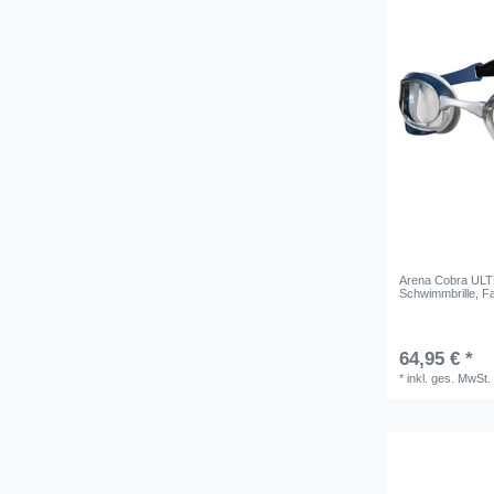
Arena Cobra ULTR
Schwimmbrille
, F
64,95 € *
*
inkl. ges. MwSt.