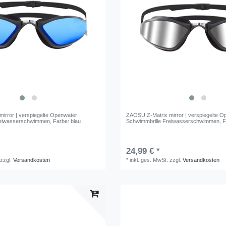
irror | verspiegelte Openwater
ZAOSU Z-Matrix mirror | verspiegelte O
reiwasserschwimmen
, Farbe: blau
Schwimmbrille Freiwasserschwimmen
, 
24,99 € *
zzgl.
Versandkosten
*
inkl. ges. MwSt.
zzgl.
Versandkosten