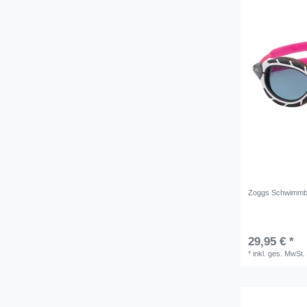
Zoggs Schwimmbri
29,95 € *
*
inkl. ges. MwSt.