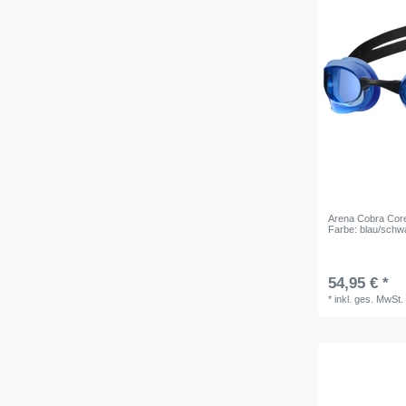
Weiß
1
Arena Cobra Core
Farbe: blau/schw
54,95 € *
*
inkl. ges. MwSt.