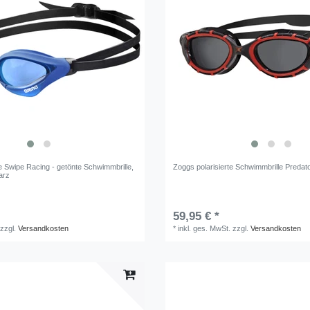
 Swipe Racing - getönte Schwimmbrille
,
Zoggs polarisierte Schwimmbrille Predato
arz
59,95 € *
zzgl.
Versandkosten
*
inkl. ges. MwSt.
zzgl.
Versandkosten