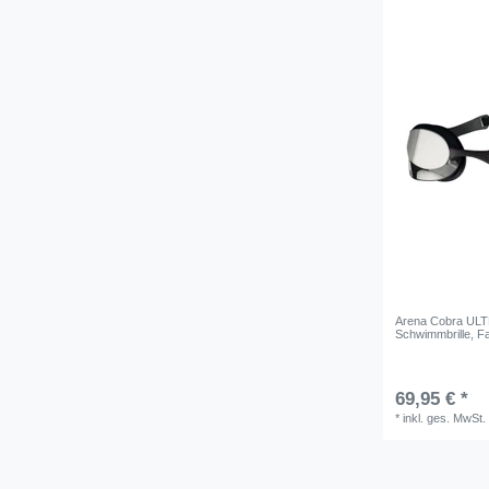
Arena Cobra ULTR
Schwimmbrille
, F
69,95 € *
*
inkl. ges. MwSt.