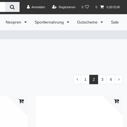
Anmelden
Registrieren
0
0
0,00 EUR
Neopren
Sportlernahrung
Gutscheine
Sale
1
2
3
4