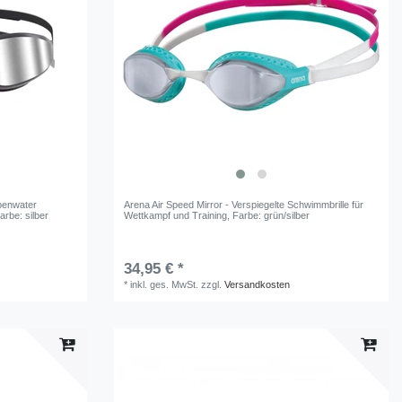
penwater
Arena Air Speed Mirror - Verspiegelte Schwimmbrille für
Farbe: silber
Wettkampf und Training
, Farbe: grün/silber
34,95 € *
*
inkl. ges. MwSt.
zzgl.
Versandkosten