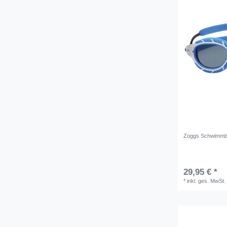
Zoggs Schwimmbri
29,95 € *
*
inkl. ges. MwSt.