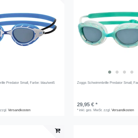
lle Predator Small
, Farbe: blau/weiß
Zoggs Schwimmbrille Predator Small
, Fa
29,95 € *
zzgl.
Versandkosten
*
inkl. ges. MwSt.
zzgl.
Versandkosten