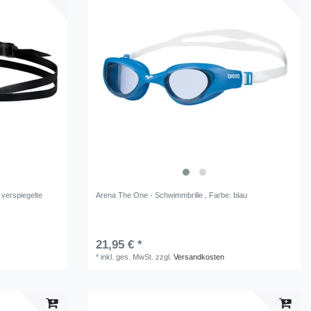
 verspiegelte
Arena The One - Schwimmbrille
, Farbe: blau
21,95 € *
*
inkl. ges. MwSt.
zzgl.
Versandkosten