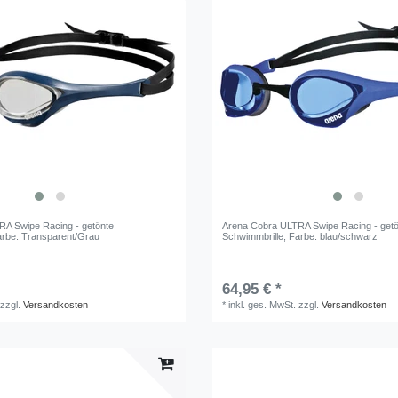
A Swipe Racing - getönte
Arena Cobra ULTRA Swipe Racing - get
arbe: Transparent/Grau
Schwimmbrille
, Farbe: blau/schwarz
64,95 € *
zzgl.
Versandkosten
*
inkl. ges. MwSt.
zzgl.
Versandkosten