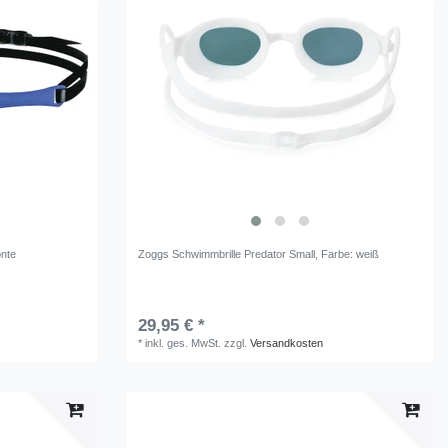
önte
Zoggs Schwimmbrille Predator Small
, Farbe: weiß
29,95 € *
*
inkl. ges. MwSt.
zzgl.
Versandkosten