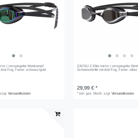
ror | verspiegelte Wettkampf
ZAOSU Z-Elite mirror | verspiegelte Wet
 Anti-Fog
, Farbe: schwarz/gold
Schwimmbrille mit Anti-Fog
, Farbe: silber
29,99 € *
zzgl.
Versandkosten
*
inkl. ges. MwSt.
zzgl.
Versandkosten