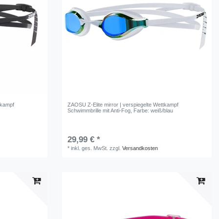
tkampf
ZAOSU Z-Elite mirror | verspiegelte Wettkampf
Schwimmbrille mit Anti-Fog
, Farbe: weiß/blau
29,99 € *
*
inkl. ges. MwSt.
zzgl.
Versandkosten