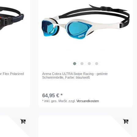
r Flex Polarized
Arena Cobra ULTRA Swipe Racing - getönte
Schwimmbrille
, Farbe: blau/weiß
64,95 € *
*
inkl. ges. MwSt.
zzgl.
Versandkosten