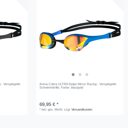
- Verspiegelte
Arena Cobra ULTRA Swipe Mirror Racing - Verspiegelte
Schwimmbrille
, Farbe: blau/gold
69,95 € *
*
inkl. ges. MwSt.
zzgl.
Versandkosten