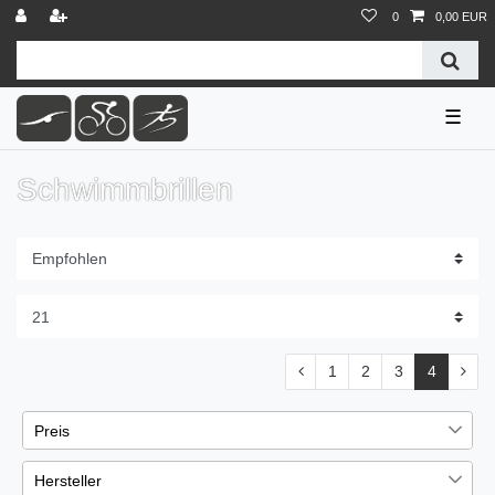
0
0,00 EUR
☰
Schwimmbrillen
1
2
3
4
Preis
Hersteller