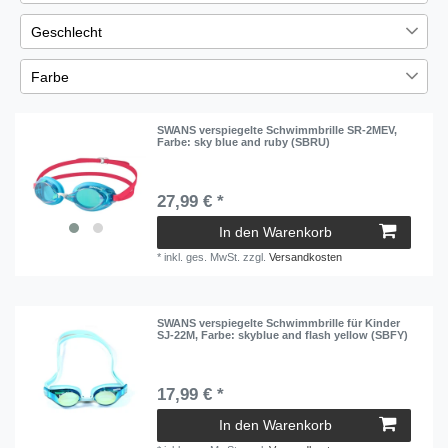
€
―
€
Arena
14
Geschlecht
Übernehmen
Cressi
3
Herren
63
Farbe
SWANS
15
Damen
64
Blau
10
Speedo
3
Jungen
66
SWANS verspiegelte Schwimmbrille SR-2MEV
,
Gold
1
Farbe: sky blue and ruby (SBRU)
ZAOSU
10
Mädchen
67
Grün
1
Zoggs
22
27,99 € *
Mehrfarbig
30
In den Warenkorb
Rot
1
*
inkl. ges. MwSt.
zzgl.
Versandkosten
Schwarz
4
Silber
2
SWANS verspiegelte Schwimmbrille für Kinder
Weiß
1
SJ-22M
, Farbe: skyblue and flash yellow (SBFY)
17,99 € *
In den Warenkorb