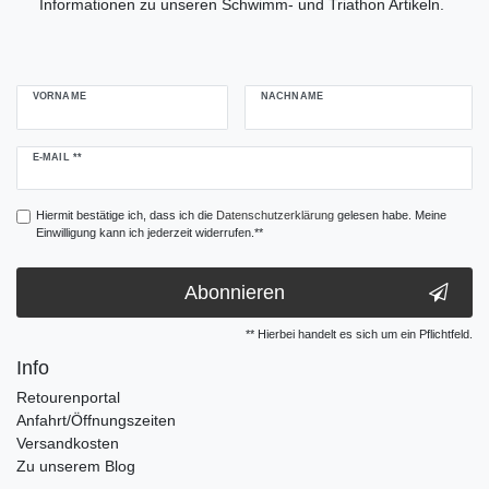
Informationen zu unseren Schwimm- und Triathon Artikeln.
VORNAME
NACHNAME
Newsletter
E-MAIL **
Honig
Hiermit bestätige ich, dass ich die
Daten­schutz­erklärung
gelesen habe. Meine
Einwilligung kann ich jederzeit widerrufen.**
Abonnieren
** Hierbei handelt es sich um ein Pflichtfeld.
Info
Retourenportal
Anfahrt/Öffnungszeiten
Versandkosten
Zu unserem Blog