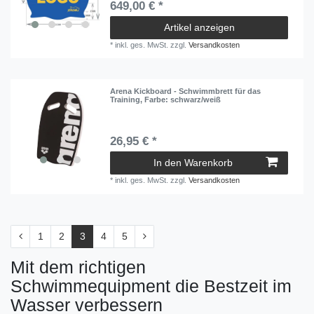
649,00 € *
Artikel anzeigen
*
inkl. ges. MwSt.
zzgl.
Versandkosten
Arena Kickboard - Schwimmbrett für das
Training
, Farbe: schwarz/weiß
26,95 € *
In den Warenkorb
*
inkl. ges. MwSt.
zzgl.
Versandkosten
1
2
3
4
5
Mit dem richtigen
Schwimmequipment die Bestzeit im
Wasser verbessern