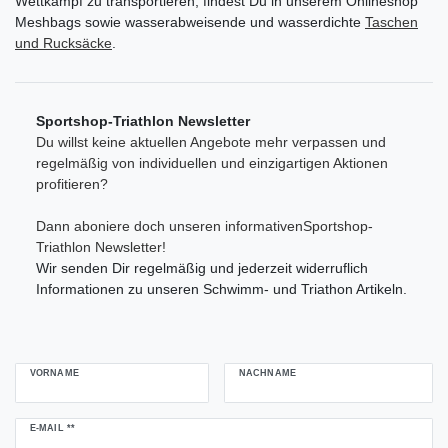
Wettkampf zu transportieren, findest Du in unserem Onlineshop
Meshbags sowie wasserabweisende und wasserdichte
Taschen
und Rucksäcke
.
Sportshop-Triathlon Newsletter
Du willst keine aktuellen Angebote mehr verpassen und
regelmäßig von individuellen und einzigartigen Aktionen
profitieren?
Dann aboniere doch unseren informativenSportshop-
Triathlon Newsletter!
Wir senden Dir regelmäßig und jederzeit widerruflich
Informationen zu unseren Schwimm- und Triathon Artikeln.
VORNAME
NACHNAME
Newsletter
E-MAIL **
Honig