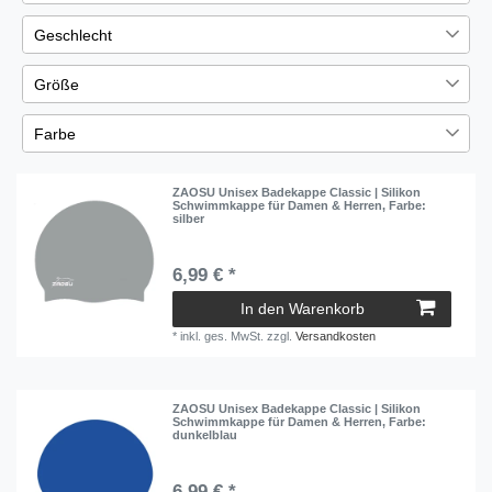
€
―
€
Arena
34
Geschlecht
Übernehmen
Orca
1
Herren
84
Größe
SWANS
8
Damen
86
S
3
Sailfish
5
Farbe
Jungen
85
M
1
Speedo
10
Blau
21
Mädchen
87
L
1
ZAOSU Unisex Badekappe Classic | Silikon
ZAOSU
33
Gelb
2
Schwimmkappe für Damen & Herren
, Farbe:
silber
Zoggs
6
Grau
1
Grün
6,99 € *
6
Mehrfarbig
In den Warenkorb
1
*
inkl. ges. MwSt.
zzgl.
Versandkosten
Orange
6
Rot
1
ZAOSU Unisex Badekappe Classic | Silikon
Schwarz
21
Schwimmkappe für Damen & Herren
, Farbe:
dunkelblau
Silber
3
Türkis
2
6,99 € *