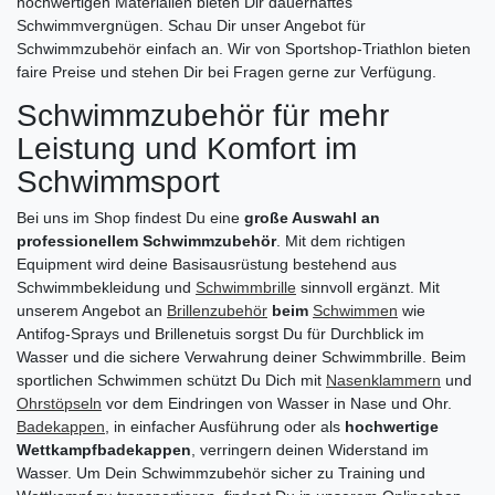
hochwertigen Materialien bieten Dir dauerhaftes
Schwimmvergnügen. Schau Dir unser Angebot für
Schwimmzubehör einfach an. Wir von Sportshop-Triathlon bieten
faire Preise und stehen Dir bei Fragen gerne zur Verfügung.
Schwimmzubehör für mehr
Leistung und Komfort im
Schwimmsport
Bei uns im Shop findest Du eine
große Auswahl an
professionellem Schwimmzubehör
. Mit dem richtigen
Equipment wird deine Basisausrüstung bestehend aus
Schwimmbekleidung und
Schwimmbrille
sinnvoll ergänzt. Mit
unserem Angebot an
Brillenzubehör
beim
Schwimmen
wie
Antifog-Sprays und Brillenetuis sorgst Du für Durchblick im
Wasser und die sichere Verwahrung deiner Schwimmbrille. Beim
sportlichen Schwimmen schützt Du Dich mit
Nasenklammern
und
Ohrstöpseln
vor dem Eindringen von Wasser in Nase und Ohr.
Badekappen
, in einfacher Ausführung oder als
hochwertige
Wettkampfbadekappen
, verringern deinen Widerstand im
Wasser. Um Dein Schwimmzubehör sicher zu Training und