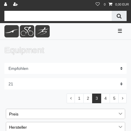
0
0,00 EUR
☰
Equipment
1
2
3
4
5
Preis
Hersteller