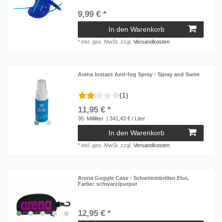
9,99 € *
In den Warenkorb
*
inkl. ges. MwSt.
zzgl.
Versandkosten
Arena Instant Anti-fog Spray - Spray and Swim
(1)
11,95 € *
35
Milliliter
| 341,43 € / Liter
In den Warenkorb
*
inkl. ges. MwSt.
zzgl.
Versandkosten
Arena Goggle Case - Schwimmbrillen Etui
,
Farbe: schwarz/purpur
12,95 € *